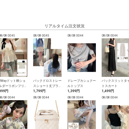
リアルタイム注文状況
08/08 00:45
08/08 00:45
08/08 00:44
08/08 00:44
2Wayドット柄ショ
バックドロストレー
ドレープカシュクー
バックスリットタ
ルダーリボンフリル
スショート丈ブラウ
ルトップス
トスカート
899円
1,799円
1,399円
1,499円
ブラウス
ス
08/08 00:44
08/08 00:44
08/08 00:44
08/08 00:44