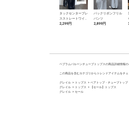
ルリボンビキニ
チャーム付き厚底ク
タックセンタープレ
バックリボンフリル
ロッグサンダル
スストレートワイド
パンツ
9円
999円
2,299円
2,899円
パンツ
ペプラムバルーンチューブトップスの商品詳細情報の
この商品を含むカテゴリからトレンドアイテムをチェ
グレイル
トップス
ベアトップ・チューブトップ
グレイル
トップス
【セール】トップス
グレイル
セール