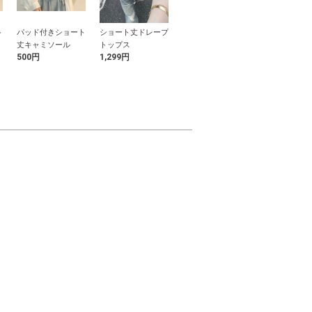
ト
パッド付きショート
ショート丈ドレープ
Vネックリブニット
接触冷感リブ
丈キャミソール
トップス
カーディガン
ィガン
500円
1,299円
1,999円
2,199円