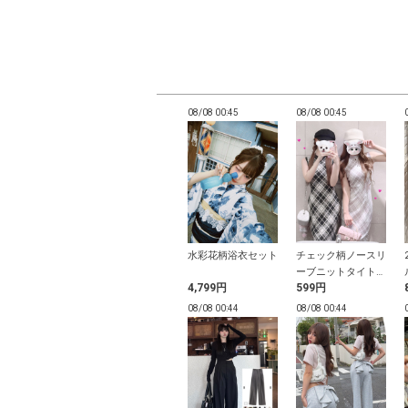
00:42
08/08 00:42
08/08 00:45
08/08 00:45
ショルダードロ
ドット柄ミルフィー
水彩花柄浴衣セット
チェック柄ノースリ
ップス×レー
ユフリルオフショル
ーブニットタイトロ
9円
1,099円
4,799円
599円
ャミソールアン
ダートップス
ングワンピース
ブル
00:38
08/08 00:38
08/08 00:44
08/08 00:44