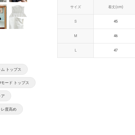
サイズ
サイズ
着丈(cm)
着丈(cm)
身
S
S
45
45
M
M
46
46
L
L
47
47
ラム トップス
#モード トップス
レア
ャレ度高め