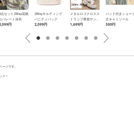
3点セット2Way花柄
2Wayキルティング
メタルロゴクロスス
パッド付きショー
セパレート浴衣
バニティバッグ
トラップ厚底サンダ
丈キャミソール
3,099円
2,099円
1,699円
500円
ル
ページです。
ック！