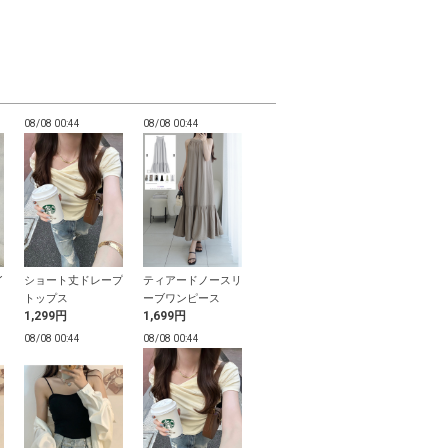
08/08 00:44
08/08 00:44
08/08 00:44
08/08 00:44
イ
ショート丈ドレープ
ティアードノースリ
ワンショルダーリボ
パールストラ
トップス
ーブワンピース
ンフリルビキニ水着
アーミュール
1,299円
1,699円
3,099円
1,299円
ル
08/08 00:44
08/08 00:44
08/08 00:44
08/08 00:44