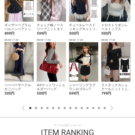
ギャザーペプラム
チェック柄ノース
チュールレースド
ドロストリボンレ
バルーンベアトッ
リーブニットタイ
ッキングキャミソ
ーストップス
プス
トロングワンピー
ール
899円
599円
500円
500円
ス
08/06 17:30
08/06 17:30
08/06 17:30
08/06 17:30
0
ペーパーサークル
4ポケットワンショ
シャーリングラグ
ラメタックカシュ
かごバッグ
ルダーバッグ
ランロゴロンT
クールニットミニ
ワンピース
500円
500円
699円
799円
アイテム別ランキング
ITEM RANKING