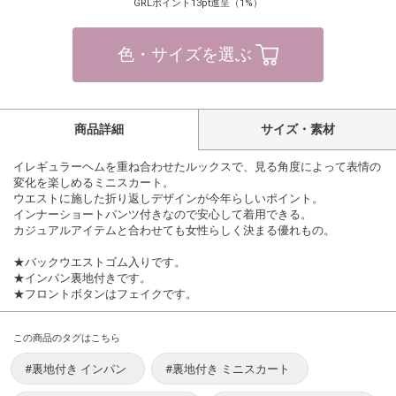
GRLポイント13pt進呈（1%）
色・サイズを選ぶ
商品詳細
サイズ・素材
イレギュラーヘムを重ね合わせたルックスで、見る角度によって表情の
変化を楽しめるミニスカート。
ウエストに施した折り返しデザインが今年らしいポイント。
インナーショートパンツ付きなので安心して着用できる。
カジュアルアイテムと合わせても女性らしく決まる優れもの。
★バックウエストゴム入りです。
★インパン裏地付きです。
★フロントボタンはフェイクです。
この商品のタグはこちら
#裏地付き インパン
#裏地付き ミニスカート