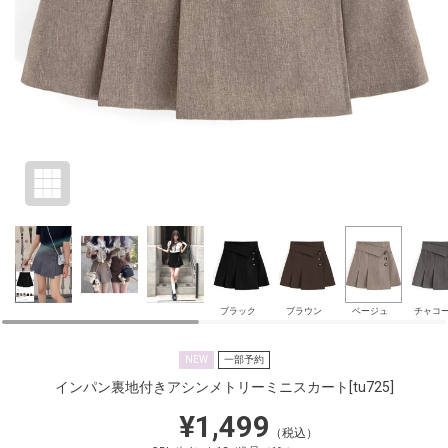
ブラック
ブラウン
ベージュ
チャコ
NEW
一部予約
インパン裏地付きアシンメトリーミニスカート
[tu725]
¥1,499
（税込）