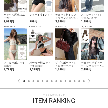
バックル厚底スニ
ショート丈Tシャツ
チェック柄ドロス
ストレートワイド
ーカー
トリボンミニワン
デニムパンツ
ピース
1,999円
799円
3,299円
1,999円
08/08 21:15
08/08 21:15
08/08 21:15
08/08 21:15
0
フリルリボンビキ
ボーダー柄ニット
ダブルポケットシ
チェック柄ギャザ
ニ水着
ビキニ水着
ョルダーバッグ
ーイレギュラーヘ
ムチュニック
2,799円
2,399円
1,799円
2,499円
アイテム別ランキング
ITEM RANKING