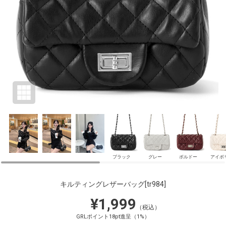
ブラック
グレー
ボルドー
アイボ
キルティングレザーバッグ
[tr984]
¥1,999
（税込）
GRLポイント18pt進呈（1%）