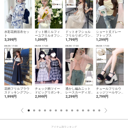
水彩花柄浴衣セッ
ドット柄ミルフィ
ドットオフショル
ショート丈ドレー
ト
ーユフリルオフシ
フリルリボンワン
プトップス
ョルダートップス
ピース
3,399円
1,099円
1,799円
1,299円
08/06 17:00
08/06 17:00
08/06 17:00
08/06 17:00
0
花柄フリルブラウ
チェック柄ツイー
透かし編みニット
チュールフリルウ
スドッキングフレ
ドビッグリボンキ
レースカーディガ
ェッジソールサン
アワンピース
ャミソールミニワ
ン
ダル
1,999円
2,999円
2,299円
2,799円
ンピース
アイテム別ランキング