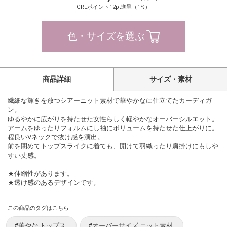
GRLポイント12pt進呈（1%）
色・サイズを選ぶ
商品詳細
サイズ・素材
繊細な輝きを放つシアーニット素材で華やかなに仕立てたカーディガ
ン。
ゆるやかに広がりを持たせた女性らしく軽やかなオーバーシルエット。
アームをゆったりフォルムにし袖にボリュームを持たせた仕上がりに。
程良いVネックで抜け感を演出。
前を閉めてトップスライクに着ても、開けて羽織ったり肩掛けにもしや
すい丈感。
★伸縮性があります。
★透け感のあるデザインです。
この商品のタグはこちら
#華やか トップス
#オーバーサイズ ニット素材