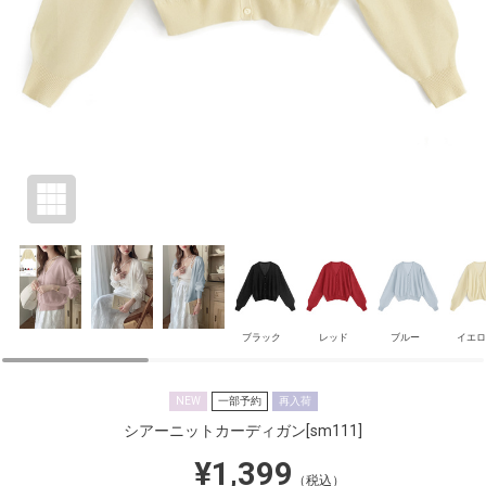
ブラック
レッド
ブルー
イエロ
NEW
一部予約
再入荷
シアーニットカーディガン
[sm111]
¥1,399
（税込）