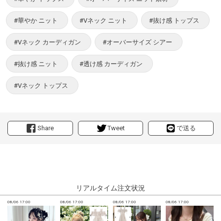
#華やか ニット
#Vネック ニット
#抜け感 トップス
#Vネック カーディガン
#オーバーサイズ シアー
#抜け感 ニット
#透け感 カーディガン
#Vネック トップス
Share
Tweet
で送る
リアルタイム注文状況
08/06 17:00
08/06 17:00
08/06 17:00
08/06 17:00
0