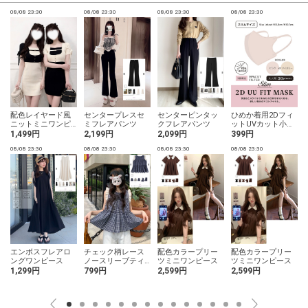
08/08 23:30
08/08 23:30
08/08 23:30
08/08 23:30
0
配色レイヤード風
センタープレスセ
センターピンタッ
ひめか着用2Dフィ
ニットミニワンピ
ミフレアパンツ
クフレアパンツ
ットUVカット小顔
ース
マスク スリムサイ
1,499円
2,199円
2,099円
399円
ズ 30枚セット
08/08 23:30
08/08 23:30
08/08 23:30
08/08 23:30
0
エンボスフレアロ
チェック柄レース
配色カラープリー
配色カラープリー
ングワンピース
ノースリーブティ
ツミニワンピース
ツミニワンピース
アードブラウス
1,299円
799円
2,599円
2,599円