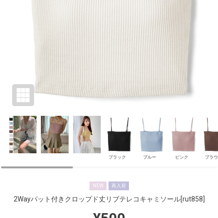
ブラック
ブルー
ピンク
ブラウ
NEW
再入荷
2Wayパット付きクロップド丈リブテレコキャミソール
[rut858]