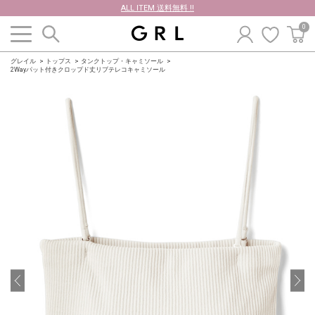
ALL ITEM 送料無料 !!
0
グレイル
トップス
タンクトップ・キャミソール
2Wayパット付きクロップド丈リブテレコキャミソール