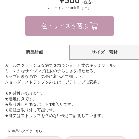
¥500
（税込）
GRLポイント4pt進呈（1%）
色・サイズを選ぶ
商品詳細
サイズ・素材
ガールズクラッシュな魅力を放つショート丈のキャミソール。
ミニマムなサイジングは女の子らしさを持たせる。
カップ付きなので、気楽に着られて嬉しい。
ショルダーストラップを外せば、ブラトップに変身。
★伸縮性があります。
★裏地付きです。
★取り外し可能なパット1枚入りです。
★肩紐は取り外し可能です。
★身丈はストラップを含めない長さで計測しています。
この商品のタグはこちら