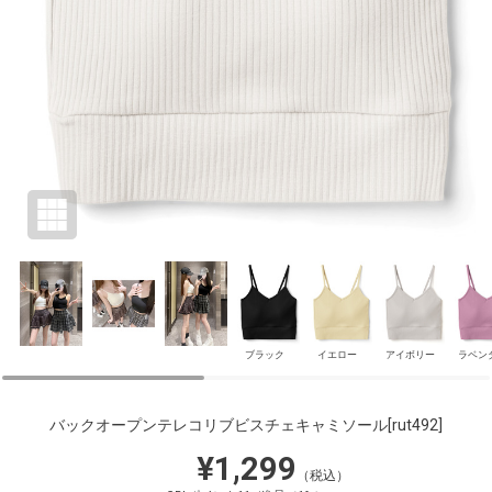
ブラック
イエロー
アイボリー
ラベン
バックオープンテレコリブビスチェキャミソール
[rut492]
¥1,299
（税込）