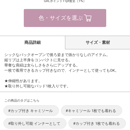
GRLポイント11pt進呈（1%）
色・サイズを選ぶ
商品詳細
サイズ・素材
シックなバックオープンで後ろ姿まで抜かりなしのアイテム。
縦リブは上半身をコンパクトに見せる。
華奢な肩紐は女らしさをさらにアップする。
一枚で着用できるカップ付きなので、インナーとして使ってもOK。
★伸縮性があります。
★取り外し可能なパッド1枚入りです。
この商品のタグはこちら
#カップ付き キャミソール
#キャミソール 1枚でも着れる
#取り外し可能 インナーとして
#カップ付き 1枚でも着れる