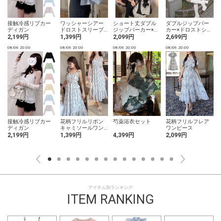
接触冷感リブカー
ワッシャーシアー
ショート丈ダブル
ダブルジップパー
ディガン
ドロストスリーブ
ジップパーカー×フ
カー×ドロストショ
シャツ
レアパンツスウェ
ートパンツセット
2,199円
1,399円
2,099円
2,699円
ットセットアップ
アップ
08/06 20:00
08/06 20:00
08/06 20:00
08/06 20:00
0
接触冷感リブカー
花柄フリルリボン
芍薬浴衣セット
花柄フリルフレア
ディガン
キャミソールワン
ワンピース
ピース
2,199円
1,399円
4,399円
2,099円
アイテム別ランキング
ITEM RANKING