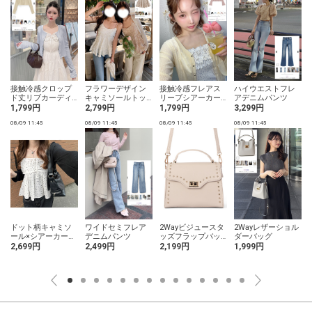
接触冷感クロップ
フラワーデザイン
接触冷感フレアス
ハイウエストフレ
ド丈リブカーディ
キャミソールトッ
リーブシアーカー
アデニムパンツ
ガン
プス
ディガン
1,799円
2,799円
1,799円
3,299円
08/09 11:45
08/09 11:45
08/09 11:45
08/09 11:45
0
リ
ドット柄キャミソ
ワイドセミフレア
2Wayビジュースタ
2Wayレザーショル
ール×シアーカーデ
デニムパンツ
ッズフラップバッ
ダーバッグ
ィガンアンサンブ
グ
2,699円
2,499円
2,199円
1,999円
ル