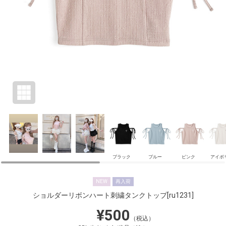
ブラック
ブルー
ピンク
アイボ
NEW
再入荷
ショルダーリボンハート刺繍タンクトップ
[ru1231]
¥500
（税込）