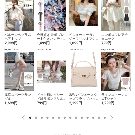
バルーンペプラム
今日好き 冷却プレ
ビジューオーガン
エンボスフレアチ
ベアトップ
ート付きハンディ
ジーフリルオフシ
ュニック
ファン
ョルダーリブトッ
2,999円
1,499円
1,099円
799円
プス
08/09 13:00
08/09 13:00
08/09 13:00
08/09 13:00
0
厚底スポーツサン
ドット柄レイヤー
2Wayビジュースタ
ラインストーンロ
ダル
ド風リボンフリル
ッズフラップバッ
ゴTシャツ
トップス
グ
1,699円
799円
2,199円
1,299円