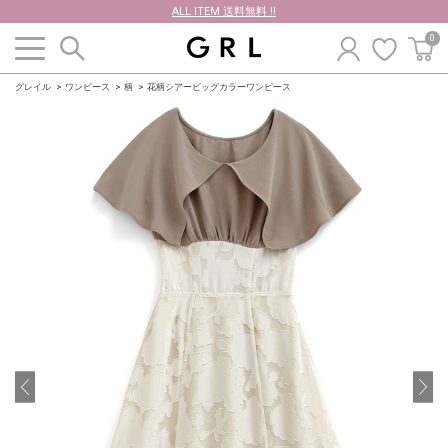
ALL ITEM 送料無料 !!
0
グレイル
ワンピース
柄
花柄シアービッグカラーワンピース