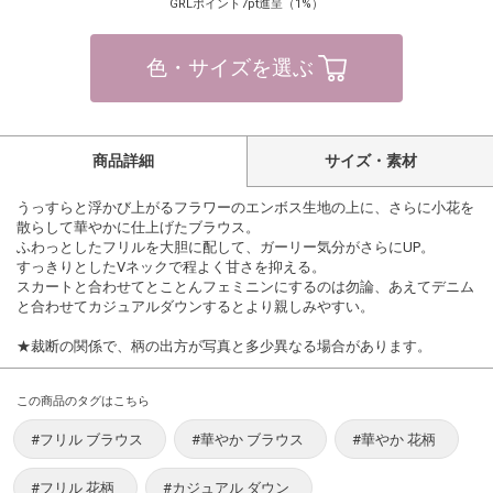
GRLポイント7pt進呈（1%）
色・サイズを選ぶ
商品詳細
サイズ・素材
うっすらと浮かび上がるフラワーのエンボス生地の上に、さらに小花を
散らして華やかに仕上げたブラウス。
ふわっとしたフリルを大胆に配して、ガーリー気分がさらにUP。
すっきりとしたVネックで程よく甘さを抑える。
スカートと合わせてとことんフェミニンにするのは勿論、あえてデニム
と合わせてカジュアルダウンするとより親しみやすい。
★裁断の関係で、柄の出方が写真と多少異なる場合があります。
この商品のタグはこちら
#フリル ブラウス
#華やか ブラウス
#華やか 花柄
#フリル 花柄
#カジュアル ダウン