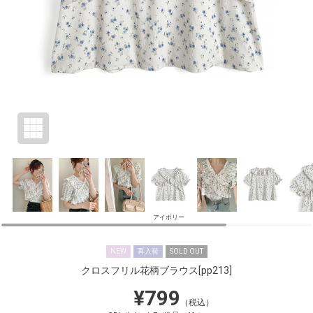
アイボリー
NEW
再入荷
SOLD OUT
クロスフリル花柄ブラウス
[pp213]
¥799
（税込）