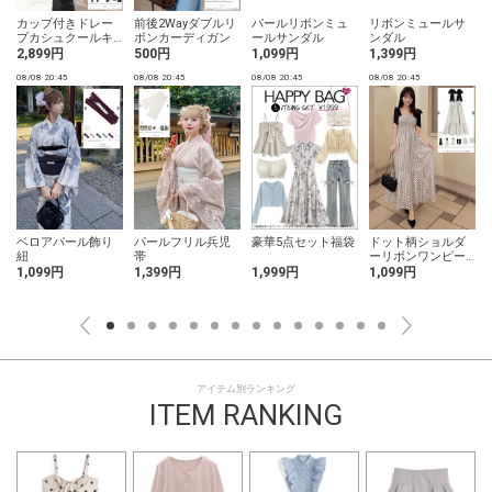
カップ付きドレー
前後2Wayダブルリ
パールリボンミュ
リボンミュールサ
プカシュクールキ
ボンカーディガン
ールサンダル
ンダル
ャミソールワンピ
2,899円
500円
1,099円
1,399円
ース
08/08 20:45
08/08 20:45
08/08 20:45
08/08 20:45
0
ベロアパール飾り
パールフリル兵児
豪華5点セット福袋
ドット柄ショルダ
紐
帯
ーリボンワンピー
ス
1,099円
1,399円
1,999円
1,099円
アイテム別ランキング
ITEM RANKING