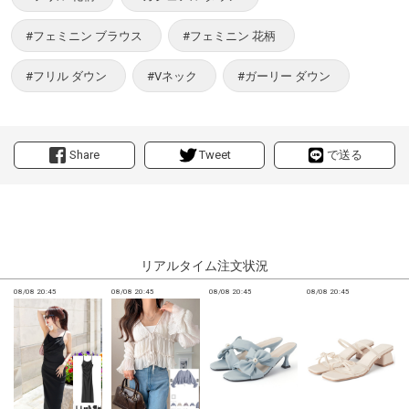
#フェミニン ブラウス
#フェミニン 花柄
#フリル ダウン
#Vネック
#ガーリー ダウン
Share
Tweet
で送る
リアルタイム注文状況
08/08 20:45
08/08 20:45
08/08 20:45
08/08 20:45
0