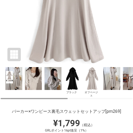
ブラック
オフベージ
ュ
パーカー×ワンピース裏毛スウェットセットアップ
[pm269]
¥1,799
（税込）
GRLポイント16pt進呈（1%）