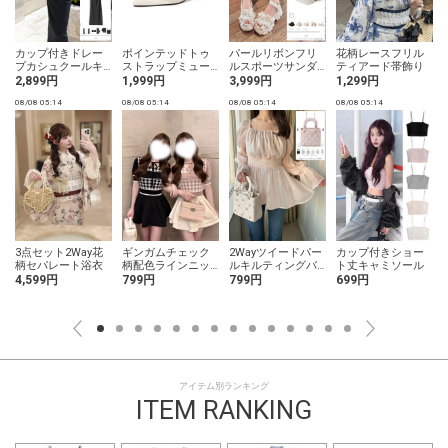
カップ付きドレー
ポインテッドトゥ
パールリボンフリ
花柄レースフリル
プカシュクールキ
ストラップミュー
ルスポーツサンダ
ティアード帯飾り
ャミソールワンピ
ル
ル
2,899円
1,999円
3,999円
1,299円
ース
08/08 05:14
08/08 05:14
08/08 05:14
08/08 05:14
0
3点セット2Way花
ギンガムチェック
2Wayツイードパー
カップ付きショー
柄セパレート浴衣
柄配色ラインニッ
ルキルティングバ
ト丈キャミソール
トトップス
ッグ
4,599円
799円
799円
699円
アイテム別ランキング
ITEM RANKING