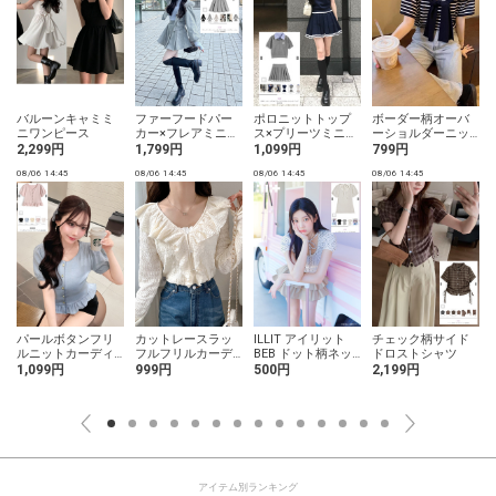
バルーンキャミミ
ファーフードパー
ポロニットトップ
ボーダー柄オーバ
ニワンピース
カー×フレアミニス
ス×プリーツミニス
ーショルダーニッ
カートスウェット
カートセットアッ
トトップス
2,299円
1,799円
1,099円
799円
セットアップ
プ
08/06 14:45
08/06 14:45
08/06 14:45
08/06 14:45
0
パールボタンフリ
カットレースラッ
ILLIT アイリット
チェック柄サイド
ルニットカーディ
フルフリルカーデ
BEB ドット柄ネッ
ドロストシャツ
ガン
ィガン
クリボントップス
1,099円
999円
500円
2,199円
アイテム別ランキング