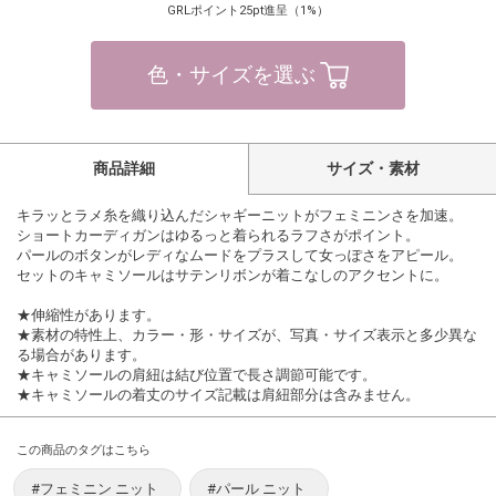
GRLポイント25pt進呈（1%）
色・サイズを選ぶ
商品詳細
サイズ・素材
キラッとラメ糸を織り込んだシャギーニットがフェミニンさを加速。
ショートカーディガンはゆるっと着られるラフさがポイント。
パールのボタンがレディなムードをプラスして女っぽさをアピール。
セットのキャミソールはサテンリボンが着こなしのアクセントに。
★伸縮性があります。
★素材の特性上、カラー・形・サイズが、写真・サイズ表示と多少異な
る場合があります。
★キャミソールの肩紐は結び位置で長さ調節可能です。
★キャミソールの着丈のサイズ記載は肩紐部分は含みません。
この商品のタグはこちら
#フェミニン ニット
#パール ニット