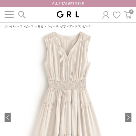
ALL ITEM 送料無料 !!
0
グレイル
ワンピース
無地
シャーリングティアードワンピース