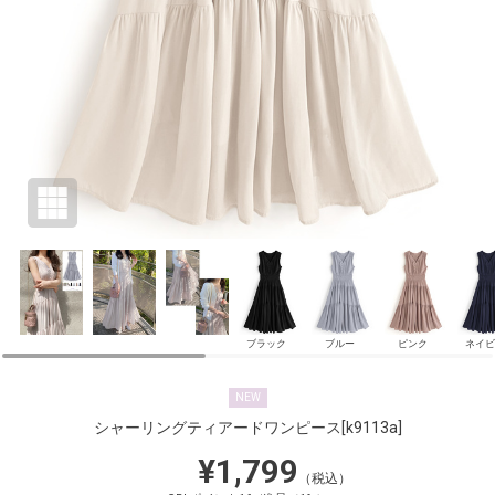
ブラック
ブルー
ピンク
ネイビ
NEW
シャーリングティアードワンピース
[k9113a]
¥1,799
（税込）