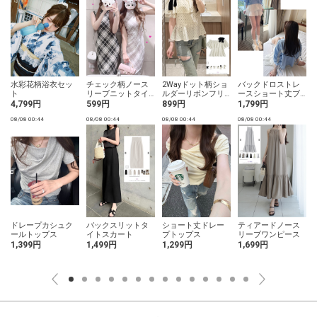
水彩花柄浴衣セッ
チェック柄ノース
2Wayドット柄ショ
バックドロストレ
ト
リーブニットタイ
ルダーリボンフリ
ースショート丈ブ
トロングワンピー
ルブラウス
ラウス
4,799円
599円
899円
1,799円
ス
08/08 00:44
08/08 00:44
08/08 00:44
08/08 00:44
0
ドレープカシュク
バックスリットタ
ショート丈ドレー
ティアードノース
ールトップス
イトスカート
プトップス
リーブワンピース
1,399円
1,499円
1,299円
1,699円