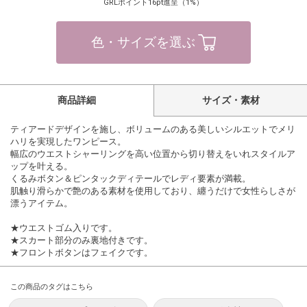
GRLポイント16pt進呈（1%）
色・サイズを選ぶ
商品詳細
サイズ・素材
ティアードデザインを施し、ボリュームのある美しいシルエットでメリ
ハリを実現したワンピース。
幅広のウエストシャーリングを高い位置から切り替えをいれスタイルア
ップを叶える。
くるみボタン＆ピンタックディテールでレディ要素が満載。
肌触り滑らかで艶のある素材を使用しており、纏うだけで女性らしさが
漂うアイテム。
★ウエストゴム入りです。
★スカート部分のみ裏地付きです。
★フロントボタンはフェイクです。
この商品のタグはこちら