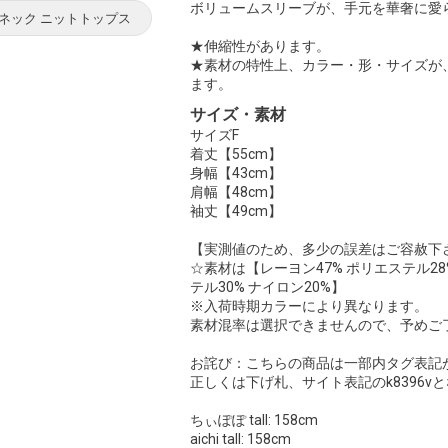
ボリュームスリーブが、手元を華奢に愛
Vネック ニットトップス
★伸縮性があります。
★素材の特性上、カラー・形・サイズが
ます。
サイズ・素材
サイズF
着丈【55cm】
身幅【43cm】
肩幅【48cm】
袖丈【49cm】
【実測値のため、多少の誤差はご容赦下
☆素材は【レーヨン47% ポリエステル28
テル30% ナイロン20%】
※入荷時期カラーにより異なります。
素材混率は選択できませんので、予めご
お詫び：こちらの商品は一部内タグ表記が
正しくは下げ札、サイト表記のk8396
ちぃぽぽ tall: 158cm
aichi tall: 158cm