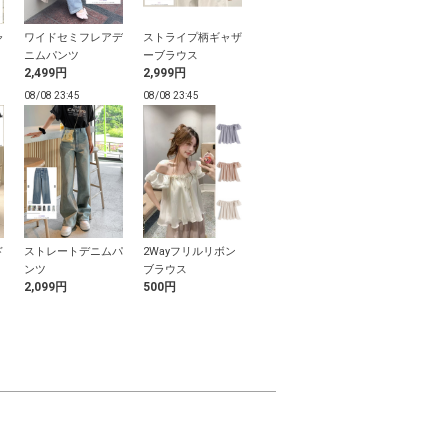
ャ
ワイドセミフレアデ
ストライプ柄ギャザ
キーネックシアーリ
バックル厚底
ニムパンツ
ーブラウス
ブニットカーディガ
カー
2,499円
2,999円
1,699円
1,999円
ン
08/08 23:45
08/08 23:45
08/08 23:45
08/08 23:45
ド
ストレートデニムパ
2Wayフリルリボン
ドット柄アメスリリ
ボーダー柄チ
ッ
ンツ
ブラウス
ボンティアードウェ
ドッキングペ
2,099円
500円
2,499円
3,699円
ーブフリルブラウス
ニットトップ