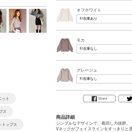
オフホワイト
モカ
グレージュ
ニット
Share
プス
商品詳細
シンプルなデザインで、着回し力抜群。
ル トップス
Vネックがフェイスラインをすっきりと