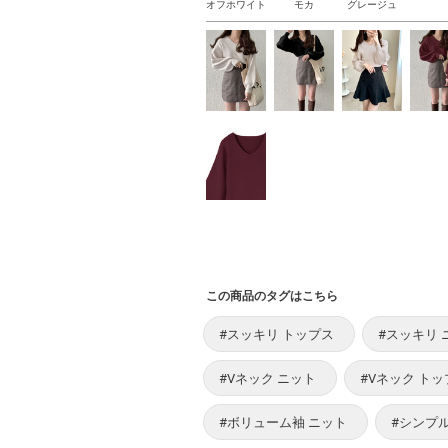
オフホワイト
モカ
グレージュ
この商品のタグはこちら
#スッキリ トップス
#スッキリ 
#Vネック ニット
#Vネック トッ
#ボリューム袖 ニット
#シンプ