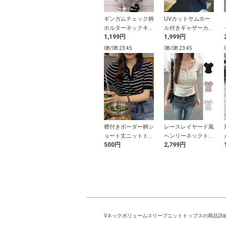
シュストーンリ
Yゾーンカバーイン
ギンガムチェック柄
UVカットサムホー
パンプス
パン付きぺチコート
ホルターネックキャ
ル付きギャザーカー
円
799円
1,199円
1,999円
ミソールニットワン
ディガン
ピース
23:43
08/08 23:43
08/08 23:45
08/08 23:45
パーギャザーハ
スクエアネックギャ
襟付きボーダー柄シ
レースレイヤード風
ル巾着バッグ
ザートップス
ョート丈ニットトッ
ヘンリーネックトッ
9円
1,599円
500円
2,799円
プス
プス
Vネックボリュームスリーブニットトップスの商品詳