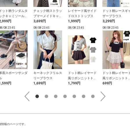
ドット柄ランダムタ
チェック柄ストラッ
レイヤード風サイド
ドット柄レースギ
ックキャミソールワ
プマーメイドキャミ
ドロストトップス
ザーブラウス
2,999円
3,699円
1,999円
3,299円
ンピース
ソールワンピース
08/08 23:45
08/08 23:45
08/08 23:45
08/08 23:45
厚底スポーツサンダ
キーネックフリルス
ドット柄レイヤード
ドット柄レイヤー
ル
リーブラウス
風リボンニットトッ
風リボンニットト
1,599円
1,699円
1,799円
699円
プス
プス
細情報のページです。