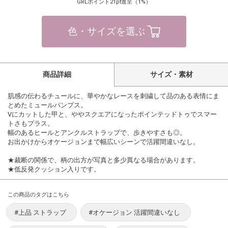
GRLポイント21pt進呈（1%）
色・サイズを選ぶ
商品詳細
サイズ・素材
肌感の伝わるチュールに、華やかなレースを刺繍して品のある表情にま
とめたミュールパンプス。
Vにカットした甲と、ややスクエアになったポインテッドトゥでスマー
トさもプラス。
幅のあるヒールとアンクルストラップで、歩きやすさも◎。
お出かけからオケージョンまで幅広いシーンで活躍間違いなし。
★裁断の関係で、柄の出方が写真と多少異なる場合があります。
★低反発クッション入りです。
この商品のタグはこちら
#上品 ストラップ
#オケージョン 活躍間違いなし