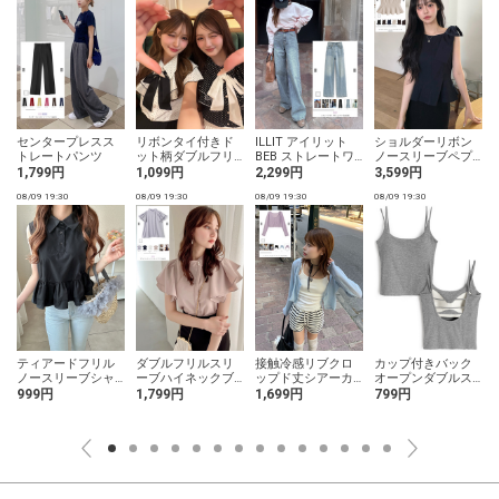
ッ
センタープレスス
リボンタイ付きド
ILLIT アイリット
ショルダーリボン
トレートパンツ
ット柄ダブルフリ
BEB ストレートワ
ノースリーブペプ
ルブラウス
イドデニムパンツ
ラムトップス
1,799円
1,099円
2,299円
3,599円
08/09 19:30
08/09 19:30
08/09 19:30
08/09 19:30
0
ティアードフリル
ダブルフリルスリ
接触冷感リブクロ
カップ付きバック
ノースリーブシャ
ーブハイネックブ
ップド丈シアーカ
オープンダブルス
ツトップス
ラウス
ーディガン
トラップキャミソ
999円
1,799円
1,699円
799円
ール