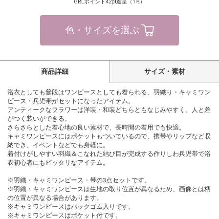
GRLポイント42pt進呈（1%）
色・サイズを選ぶ
商品詳細
サイズ・素材
浴衣としても普段はワンピースとしても着られる、羽織り・キャミワン
ピース・兵児帯がセットになったアイテム。
アンティークなフラワーは洋装・和装どちらともなじみやすく、人と差
がつく装いができる。
さらさらとした着心地の良い素材で、長時間の着用でも快適。
キャミワンピースにはポケットもついているので、携帯やリップなど収
納でき、イベントなどでも身軽に。
着付けがしやすい羽織＆こなれた結び目が完成する作りしわ兵児帯で浴
衣初心者にもピッタリなアイテム。
※羽織・キャミワンピース・帯の3点セットです。
※羽織・キャミワンピースは生地の取り位置が異なるため、画像とは柄
の位置が異なる場合があります。
※キャミワンピースはバックゴム入りです。
※キャミワンピースはポケット付です。