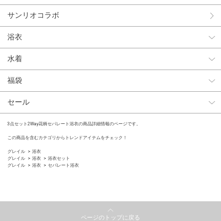
サンリオコラボ
浴衣
水着
福袋
セール
3点セット2Way花柄セパレート浴衣の商品詳細情報のページです。
この商品を含むカテゴリからトレンドアイテムをチェック！
グレイル
浴衣
グレイル
浴衣
浴衣セット
グレイル
浴衣
セパレート浴衣
ページのトップに戻る