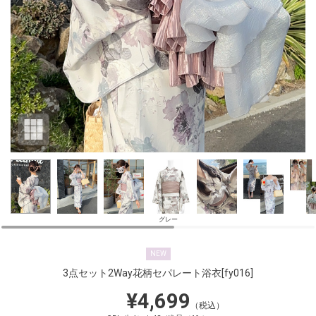
グレー
NEW
3点セット2Way花柄セパレート浴衣
[fy016]
¥4,699
（税込）