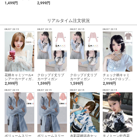
1,499円
2,999円
リアルタイム注文状況
08/07 23:15
08/07 23:15
08/07 23:15
08/07 23:15
0
花柄キャミソール×
クロップド丈リブ
クロップド丈リブ
チェック柄キャミ
シアーカーディガ
カーディガン
カーディガン
ソール×クロップド
ンアンサンブル
トップスニットア
2,999円
1,599円
1,599円
2,999円
ンサンブル
08/07 23:15
08/07 23:15
08/07 23:15
08/07 23:15
0
グ
ボリュームスリー
ボリュームスリー
水彩花柄浴衣セッ
モノトーン牡丹花