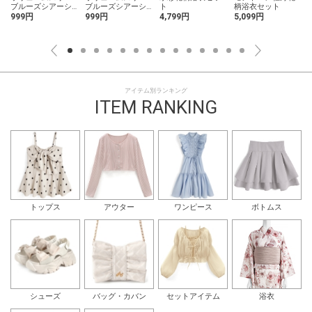
ブルーズシアーシ
ブルーズシアーシ
ト
柄浴衣セット
ャツ
ャツ
999円
999円
4,799円
5,099円
アイテム別ランキング
ITEM RANKING
トップス
アウター
ワンピース
ボトムス
シューズ
バッグ・カバン
セットアイテム
浴衣