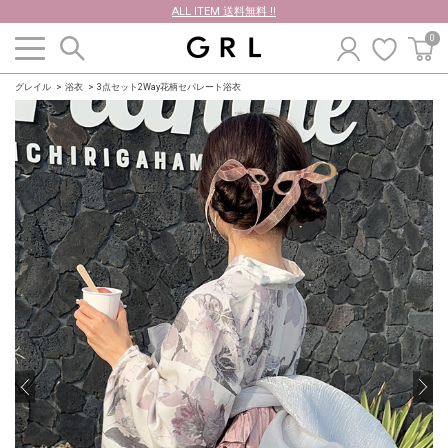
ALL ITEM 送料無料 !!
0
グレイル
浴衣
3点セット2Way花柄セパレート浴衣