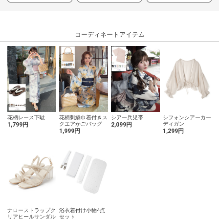
コーディネートアイテム
花柄レース下駄
花柄刺繍巾着付きス
シアー兵児帯
シフォンシアーカー
クエアかごバッグ
ディガン
1,799円
2,099円
1,999円
1,299円
ナローストラップク
浴衣着付け小物4点
リアヒールサンダル
セット