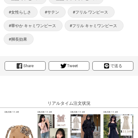
#女性らしさ
#サテン
#フリル ワンピース
#華やか キャミワンピース
#フリル キャミワンピース
#脚長効果
Share
Tweet
で送る
リアルタイム注文状況
08/08 11:45
08/08 11:45
08/08 11:45
08/08 11:45
0