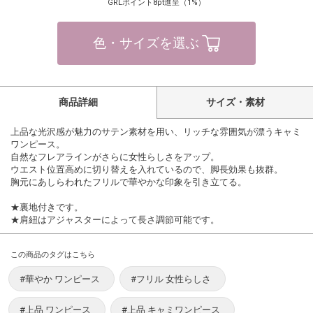
GRLポイント8pt進呈（1%）
色・サイズを選ぶ
商品詳細
サイズ・素材
上品な光沢感が魅力のサテン素材を用い、リッチな雰囲気が漂うキャミ
ワンピース。
自然なフレアラインがさらに女性らしさをアップ。
ウエスト位置高めに切り替えを入れているので、脚長効果も抜群。
胸元にあしらわれたフリルで華やかな印象を引き立てる。
★裏地付きです。
★肩紐はアジャスターによって長さ調節可能です。
この商品のタグはこちら
#華やか ワンピース
#フリル 女性らしさ
#上品 ワンピース
#上品 キャミワンピース