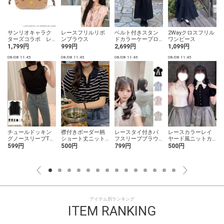
ェ
サンリオキャラク
レースフリルリボ
ベルト付きスタン
2Wayクロスフリル
ターズコラボ レ
ンブラウス
ドカラーケープロ
ワンピース
オパード柄日焼け
ングコート
1,799円
999円
2,699円
1,099円
ハローキティフェ
08/08 11:45
08/08 11:45
08/08 11:45
08/08 11:45
0
イス巾着
ル
チュールドッキン
襟付きボーダー柄
レースタイ付きパ
レースカラーレイ
グノースリーブTシ
ショート丈ニット
フスリーブブラウ
ヤード風ニットカ
ャツ
トップス
ス
ーディガン
599円
500円
799円
500円
アイテム別ランキング
ITEM RANKING