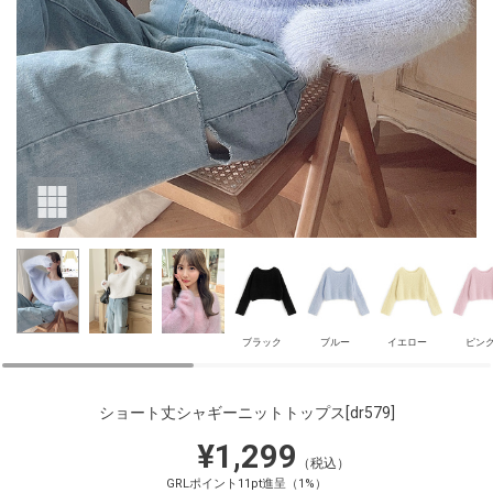
ブラック
ブルー
イエロー
ピン
ショート丈シャギーニットトップス
[dr579]
¥1,299
（税込）
GRLポイント11pt進呈（1%）