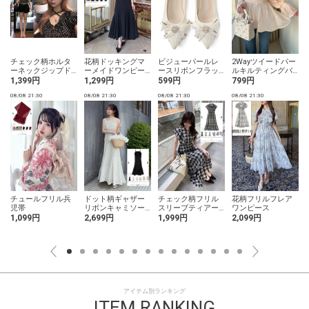
チェック柄ホルタ
花柄ドッキングマ
ビジューパールレ
2Wayツイードパー
ーネックジップド
ーメイドワンピー
ースリボンフラッ
ルキルティングバ
ロストトップス
ス
トシューズ
ッグ
1,399円
1,299円
599円
799円
08/08 21:30
08/08 21:30
08/08 21:30
08/08 21:30
0
チュールフリル兵
ドット柄ギャザー
チェック柄フリル
花柄フリルフレア
児帯
リボンキャミソー
スリーブティアー
ワンピース
ルワンピース
ドワンピース
1,099円
2,699円
1,999円
2,099円
アイテム別ランキング
ITEM RANKING