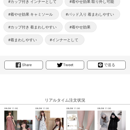
#カップ付き インナーとして
#着やせ効果 取り外し可能
#着やせ効果 キャミソール
#パッド入り 着まわしやすい
#カップ付き 着まわしやすい
#着やせ効果
#着まわしやすい
#インナーとして
Share
Tweet
で送る
リアルタイム注文状況
08/08 11:30
08/08 11:30
08/08 11:30
08/08 11:30
0