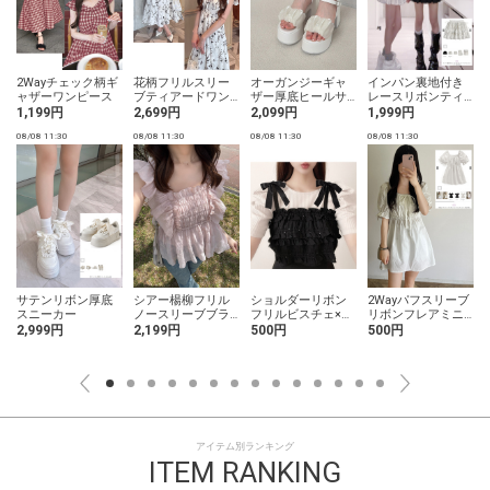
2Wayチェック柄ギ
花柄フリルスリー
オーガンジーギャ
インパン裏地付き
ャザーワンピース
ブティアードワン
ザー厚底ヒールサ
レースリボンティ
ピース
ンダル
アードフリルミニ
1,199円
2,699円
2,099円
1,999円
スカート
08/08 11:30
08/08 11:30
08/08 11:30
08/08 11:30
0
フ
サテンリボン厚底
シアー楊柳フリル
ショルダーリボン
2Wayパフスリーブ
スニーカー
ノースリーブブラ
フリルビスチェ×ト
リボンフレアミニ
ウス
ップスアンサンブ
ワンピース
2,999円
2,199円
500円
500円
ル
アイテム別ランキング
ITEM RANKING