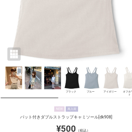
ブラック
ブルー
アイボリー
オフホ
ト
NEW
再入荷
パット付きダブルストラップキャミソール
[dk908]
¥500
（税込）