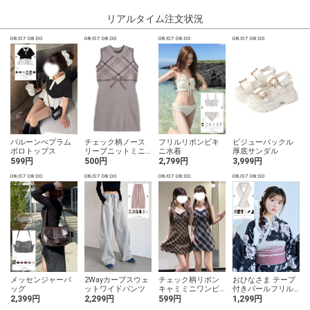
リアルタイム注文状況
08/07 08:00
08/07 08:00
08/07 08:00
08/07 08:00
0
バルーンぺプラム
チェック柄ノース
フリルリボンビキ
ビジューバックル
ポロトップス
リーブニットミニ
ニ水着
厚底サンダル
ワンピース
599円
500円
2,799円
3,999円
08/07 08:00
08/07 08:00
08/07 08:00
08/07 08:00
0
メッセンジャーバ
2Wayカーブスウェ
チェック柄リボン
おひなさま テープ
ツ
ッグ
ットワイドパンツ
キャミミニワンピ
付きパールフリル
ース
重ね衿
2,399円
2,299円
599円
1,299円