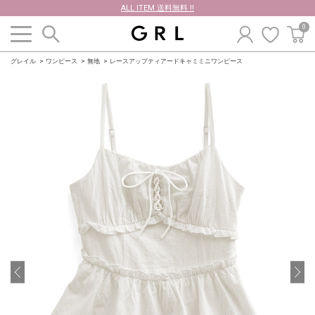
ALL ITEM 送料無料 !!
0
グレイル
ワンピース
無地
レースアップティアードキャミミニワンピース