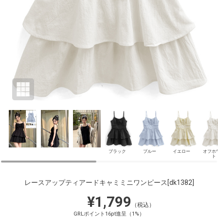
ブラック
ブルー
イエロー
オフホ
ト
レースアップティアードキャミミニワンピース
[dk1382]
¥1,799
（税込）
GRLポイント16pt進呈（1%）