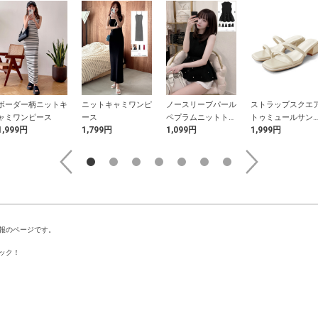
ボーダー柄ニットキ
ニットキャミワンピ
ノースリーブパール
ストラップスクエ
ャミワンピース
ース
ペプラムニットトッ
トゥミュールサン
1,999円
1,799円
1,099円
1,999円
プス
ル
報のページです。
ック！