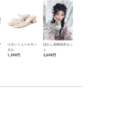
ア
リボンミュールサン
ぼかし花柄浴衣セッ
ツイルベーシックシ
タックハイウ
ダ
ダル
ト
ョートパンツ
ショートパン
1,399円
3,699円
1,799円
1,999円