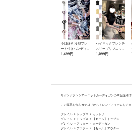
ルダーリボンフ
パフスリーブレイヤ
今日好き 冷却プレ
ハイネックフレンチ
スチェ×トッ
ード風フリルリボン
ート付きハンディフ
スリーブリブニット
円
500円
1,499円
1,099円
アンサンブル
トップス
ァン
トップス
リボンボタンシアーニットカーディガンの商品詳細情
この商品を含むカテゴリからトレンドアイテムをチェ
グレイル
トップス
カットソー
グレイル
トップス
【セール】トップス
グレイル
アウター
カーディガン
グレイル
アウター
【セール】アウター