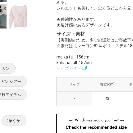
める。
シルエットも美しく、全方位どこから見
★伸縮性があります。
★透け感のあるデザインです。
サイズ・素材
【実測値のため、多少の誤差はご容赦下
☆素材は【レーヨン82% ポリエステル18
maika tall: 156cm
kahana tall: 157cm
サイズガイド
ィガン
ガン シアー
サイズ
サイズ
着丈(cm)
着丈(cm)
身
身
 主役アイテム
F
F
42
42
#華やか
Check the recommended size