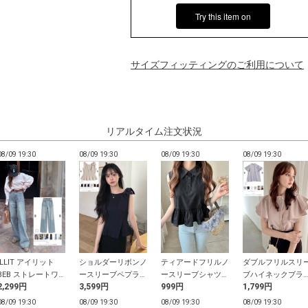
Try this item on
サイズフィッティングのご利用について
リアルタイム注文状況
08/09 19:30
08/09 19:30
08/09 19:30
08/09 19:30
ILLIT アイリット
ショルダーリボンノ
ティアードフリルノ
ダブルフリルスリ
BEB ストレートワ
ースリーブペプラム
ースリーブシャツト
ブハイネックブラ
2,299円
3,599円
999円
1,799円
イドデニムパンツ
トップス
ップス
ス
08/09 19:30
08/09 19:30
08/09 19:30
08/09 19:30