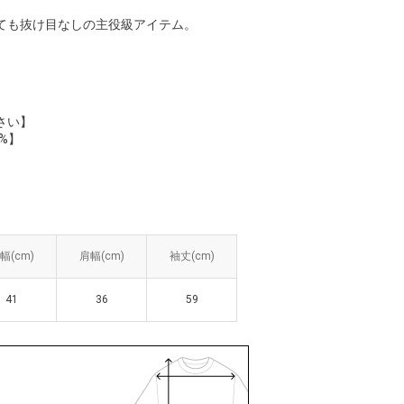
ても抜け目なしの主役級アイテム。
さい】
%】
幅(cm)
幅(cm)
肩幅(cm)
肩幅(cm)
袖丈(cm)
袖丈(cm)
41
41
36
36
59
59