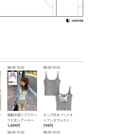
08/09 19:30
08/09 19:30
08/09 19:30
08/09 19:30
ー
接触冷感リブクロッ
カップ付きバックオ
浴衣パール飾り帯紐
ダブルベルト
ウ
プド丈シアーカーデ
ープンダブルストラ
ポーツサンダ
1,699円
799円
1,299円
2,499円
ィガン
ップキャミソール
08/09 19:30
08/09 19:30
08/09 19:30
08/09 19:30