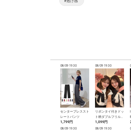
#透け感
19:28
08/09 19:28
08/09 19:30
08/09 19:30
ック柄フリルリ
レースドッキングヘ
センタープレススト
リボンタイ付きドッ
シャーリングブ
ンリーネックリブト
レートパンツ
ト柄ダブルフリルブ
9円
2,799円
1,799円
1,099円
ス
ップス
ラウス
19:28
08/09 19:28
08/09 19:30
08/09 19:30