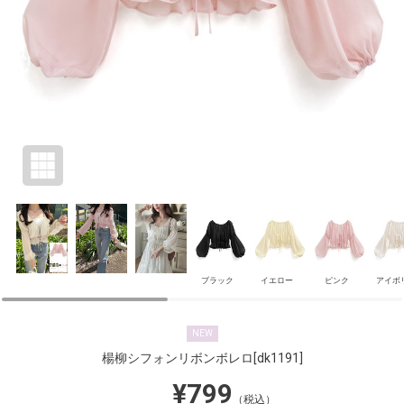
ブラック
イエロー
ピンク
アイボ
NEW
楊柳シフォンリボンボレロ
[dk1191]
¥799
（税込）