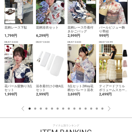
花柄レース下駄
花柄浴衣セット
花柄レース巾着付
パールビジュー飾
きかごバッグ
り帯紐
1,799円
6,299円
2,999円
999円
08/07 04:00
08/07 04:00
08/07 04:00
08/07 03:59
0
花パール髪飾り3点
浴衣着付け小物4点
3点セット2Way花
ティアードフリル
セット
セット
柄セパレート浴衣
ボリュームスカー
ト
1,999円
2,999円
3,699円
2,499円
アイテム別ランキング