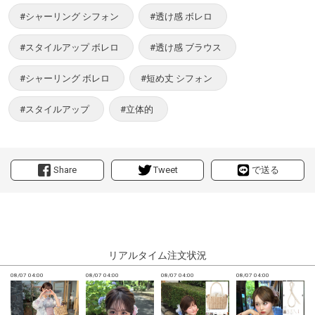
#シャーリング シフォン
#透け感 ボレロ
#スタイルアップ ボレロ
#透け感 ブラウス
#シャーリング ボレロ
#短め丈 シフォン
#スタイルアップ
#立体的
Share
Tweet
で送る
リアルタイム注文状況
08/07 04:00
08/07 04:00
08/07 04:00
08/07 04:00
0