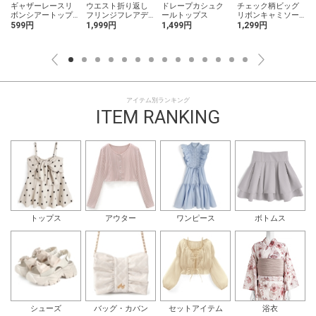
ギャザーレースリ
ウエスト折り返し
ドレープカシュク
チェック柄ビッグ
ボンシアートップ
フリンジフレアデ
ールトップス
リボンキャミソー
ス
ニム
ルワンピース
599円
1,999円
1,499円
1,299円
アイテム別ランキング
ITEM RANKING
トップス
アウター
ワンピース
ボトムス
シューズ
バッグ・カバン
セットアイテム
浴衣