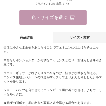
GRLポイント21pt進呈（1%）
色・サイズを選ぶ
商品詳細
サイズ・素材
全体に小さな水玉柄をあしらうことでフェミニンに仕上げたチュニッ
ク。
華奢なリボンショルダーが可憐なエッセンスとなり、女性らしさを引き
立てる。
ウエストギャザーが程よくメリハリをつけ、軽やかな動きを加える。
エンボス生地とバルーンの構造がマッチしてよりふんわりとしたシルエ
ットを作り出す。
ショートパンツを合わせてミニワンピース風に着こなせば、よりガーリ
ーなルックに。
★裁断の関係で、柄の出方が写真と多少異なる場合があります。