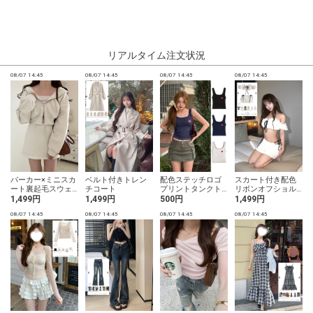
リアルタイム注文状況
08/07 14:45
08/07 14:45
08/07 14:45
08/07 14:45
0
パーカー×ミニスカ
ベルト付きトレン
配色ステッチロゴ
スカート付き配色
ート裏起毛スウェ
チコート
プリントタンクト
リボンオフショル
ットセットアップ
ップ
ダーフリルビキニ
1,499円
1,499円
500円
1,499円
水着
08/07 14:45
08/07 14:45
08/07 14:45
08/07 14:45
0