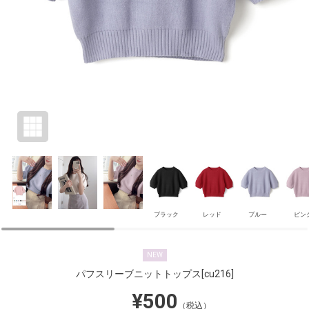
ブラック
レッド
ブルー
ピン
NEW
パフスリーブニットトップス
[cu216]
¥500
（税込）