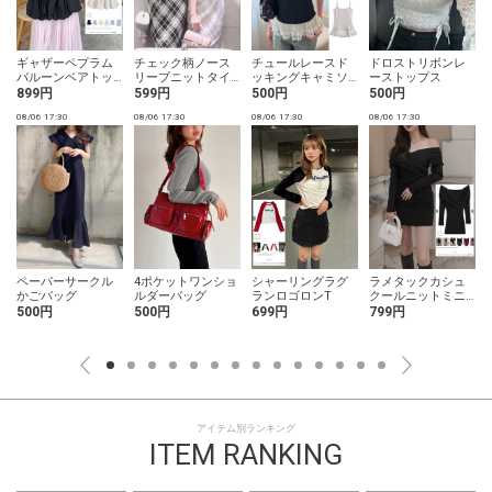
ギャザーペプラム
チェック柄ノース
チュールレースド
ドロストリボンレ
バルーンベアトッ
リーブニットタイ
ッキングキャミソ
ーストップス
プス
トロングワンピー
ール
899円
599円
500円
500円
ス
08/06 17:30
08/06 17:30
08/06 17:30
08/06 17:30
0
ペーパーサークル
4ポケットワンショ
シャーリングラグ
ラメタックカシュ
かごバッグ
ルダーバッグ
ランロゴロンT
クールニットミニ
ワンピース
500円
500円
699円
799円
アイテム別ランキング
ITEM RANKING