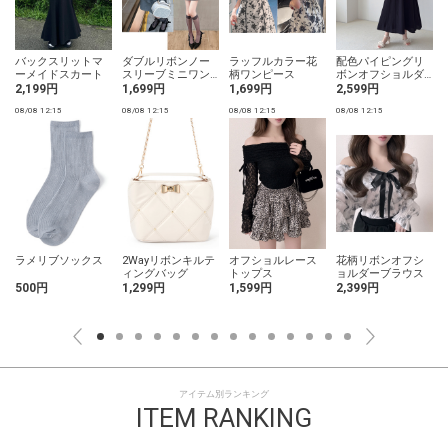
バックスリットマ
ダブルリボンノー
ラッフルカラー花
配色パイピングリ
ーメイドスカート
スリーブミニワン
柄ワンピース
ボンオフショルダ
ピース
ーワンピース
2,199円
1,699円
1,699円
2,599円
08/08 12:15
08/08 12:15
08/08 12:15
08/08 12:15
0
ラメリブソックス
2Wayリボンキルテ
オフショルレース
花柄リボンオフシ
ィングバッグ
トップス
ョルダーブラウス
500円
1,299円
1,599円
2,399円
アイテム別ランキング
ITEM RANKING