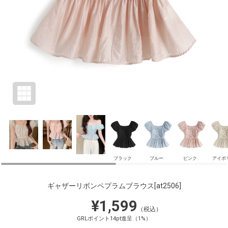
ブラック
ブルー
ピンク
アイボ
ギャザーリボンペプラムブラウス
[at2506]
¥1,599
（税込）
GRLポイント14pt進呈（1%）