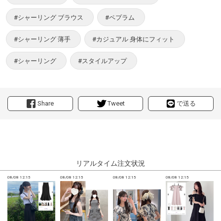
#シャーリング ブラウス
#ペプラム
#シャーリング 薄手
#カジュアル 身体にフィット
#シャーリング
#スタイルアップ
Share
Tweet
で送る
リアルタイム注文状況
08/08 12:15
08/08 12:15
08/08 12:15
08/08 12:15
0