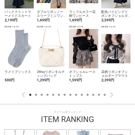
バックスリットマ
ダブルリボンノー
ラッフルカラー花
配色パイピングリ
ーメイドスカート
スリーブミニワン
柄ワンピース
ボンオフショルダ
ピース
ーワンピース
2,199円
1,699円
1,699円
2,599円
08/08 12:15
08/08 12:15
08/08 12:15
08/08 12:15
0
ラメリブソックス
2Wayリボンキルテ
オフショルレース
花柄リボンオフシ
ィングバッグ
トップス
ョルダーブラウス
500円
1,299円
1,599円
2,399円
アイテム別ランキング
ITEM RANKING