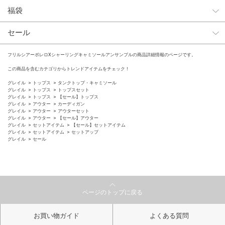
福袋
セール
フリルシアーボレロXシャーリングキャミソールアンサンブルの商品詳細情報のページです。
この商品を含むカテゴリからトレンドアイテムをチェック！
グレイル
トップス
タンクトップ・キャミソール
グレイル
トップス
トップスセット
グレイル
トップス
【セール】トップス
グレイル
アウター
カーディガン
グレイル
アウター
アウターセット
グレイル
アウター
【セール】アウター
グレイル
セットアイテム
【セール】セットアイテム
グレイル
セットアイテム
セットアップ
グレイル
セール
ページのトップに戻る
お買い物ガイド
よくある質問