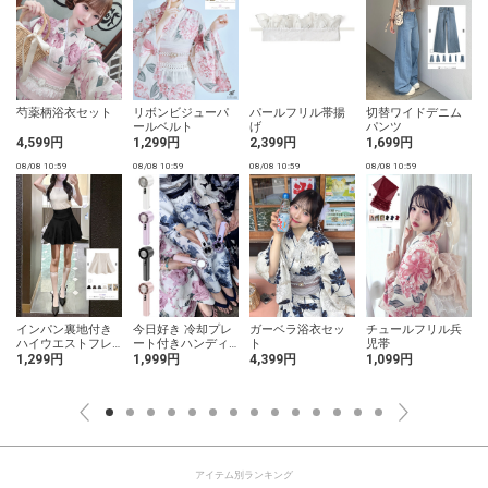
芍薬柄浴衣セット
リボンビジューパ
パールフリル帯揚
切替ワイドデニム
ールベルト
げ
パンツ
4,599円
1,299円
2,399円
1,699円
08/08 10:59
08/08 10:59
08/08 10:59
08/08 10:59
0
インパン裏地付き
今日好き 冷却プレ
ガーベラ浴衣セッ
チュールフリル兵
ハイウエストフレ
ート付きハンディ
ト
児帯
アミニスカート
ファン
1,299円
1,999円
4,399円
1,099円
アイテム別ランキング