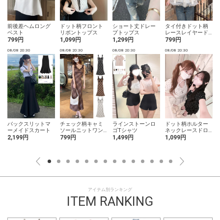
前後差ヘムロング
ドット柄フロント
ショート丈ドレー
タイ付きドット柄
ト
ベスト
リボントップス
プトップス
レースレイヤード
ギャザーブラウス
799円
1,099円
1,299円
799円
08/08 20:30
08/08 20:30
08/08 20:30
08/08 20:30
0
バックスリットマ
チェック柄キャミ
ラインストーンロ
ドット柄ホルター
ーメイドスカート
ソールニットワン
ゴTシャツ
ネックレースドロ
ピース
ストトップス
2,199円
799円
1,499円
1,099円
アイテム別ランキング
ITEM RANKING