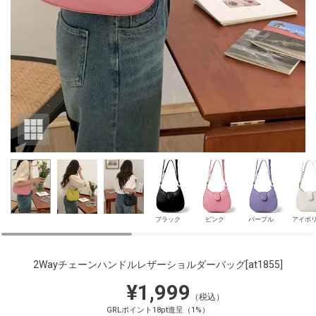
ブラック
ピンク
パープル
アイボ
2Wayチェーンハンドルレザーショルダーバッグ
[at1855]
¥1,999
（税込）
GRLポイント18pt進呈（1%）