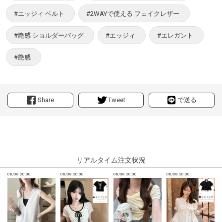
#エッジィ ベルト
#2WAYで使える フェイクレザー
#艶感 ショルダーバッグ
#エッジィ
#エレガント
#艶感
Share
Tweet
で送る
リアルタイム注文状況
08/08 20:30
08/08 20:30
08/08 20:30
08/08 20:30
0