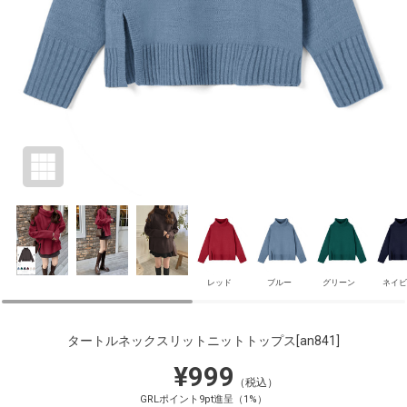
レッド
ブルー
グリーン
ネイビ
タートルネックスリットニットトップス
[an841]
¥999
（税込）
GRLポイント9pt進呈（1%）