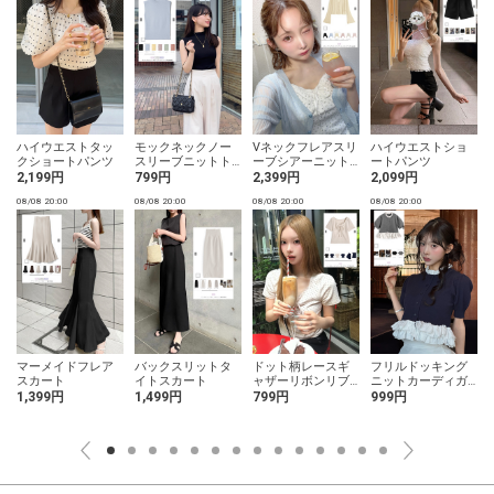
ハイウエストタッ
モックネックノー
Vネックフレアスリ
ハイウエストショ
クショートパンツ
スリーブニットト
ーブシアーニット
ートパンツ
ップス
カーディガン
2,199円
799円
2,399円
2,099円
08/08 20:00
08/08 20:00
08/08 20:00
08/08 20:00
0
マーメイドフレア
バックスリットタ
ドット柄レースギ
フリルドッキング
スカート
イトスカート
ャザーリボンリブ
ニットカーディガ
トップス
ン
1,399円
1,499円
799円
999円