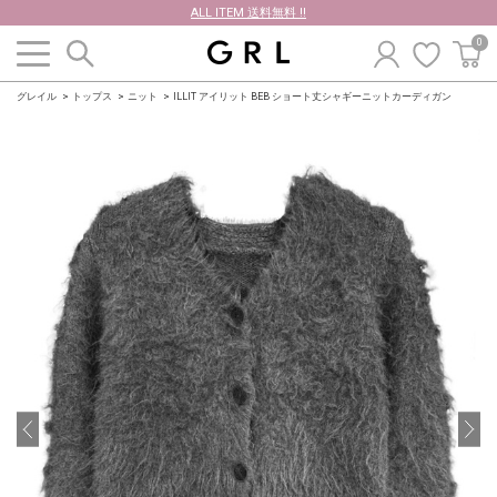
ALL ITEM 送料無料 !!
0
グレイル
トップス
ニット
ILLIT アイリット BEB ショート丈シャギーニットカーディガン