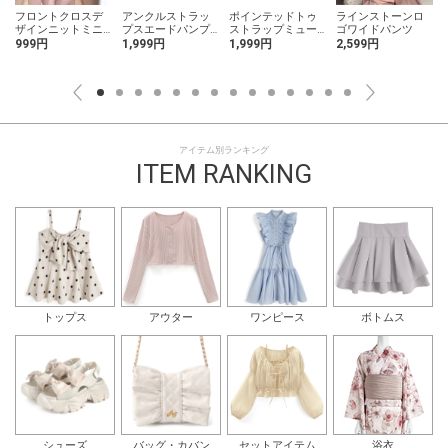
フロントクロスデ
アンクルストラッ
ポインテッドトゥ
ラインストーンロ
ザインニットミニ
プスエードパンプ
ストラップミュー
ゴワイドパンツ
ワンピース
ス
ル
999円
1,999円
1,999円
2,599円
アイテム別ランキング
ITEM RANKING
トップス
アウター
ワンピース
ボトムス
シューズ
バッグ・カバン
セットアイテム
浴衣