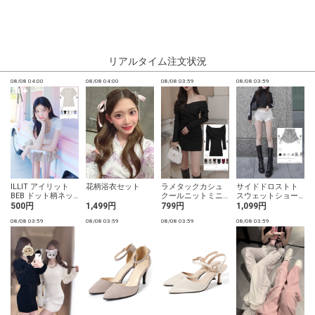
リアルタイム注文状況
08/08 04:00
08/08 04:00
08/08 03:59
08/08 03:59
0
ILLIT アイリット
花柄浴衣セット
ラメタックカシュ
サイドドロストト
BEB ドット柄ネッ
クールニットミニ
スウェットショー
クリボントップス
ワンピース
トパンツ
500円
1,499円
799円
1,099円
08/08 03:59
08/08 03:59
08/08 03:59
08/08 03:59
0