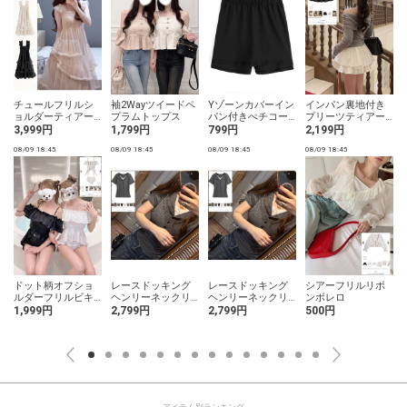
チュールフリルシ
袖2Wayツイードペ
Yゾーンカバーイン
インパン裏地付き
ト
ョルダーティアー
プラムトップス
パン付きぺチコー
プリーツティアー
ドワンピース
ト
ドミニスカート
3,999円
1,799円
799円
2,199円
08/09 18:45
08/09 18:45
08/09 18:45
08/09 18:45
0
ドット柄オフショ
レースドッキング
レースドッキング
シアーフリルリボ
ルダーフリルビキ
ヘンリーネックリ
ヘンリーネックリ
ンボレロ
ニ水着
ブトップス
ブトップス
1,999円
2,799円
2,799円
500円