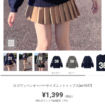
ネイビー
グレー
ロゴワッペンオーバーサイズニットトップス
[an1637]
¥1,399
（税込）
GRLポイント12pt進呈（1%）