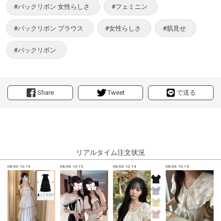
#バックリボン 女性らしさ
#フェミニン
#バックリボン ブラウス
#女性らしさ
#肌見せ
#バックリボン
Share
Tweet
で送る
リアルタイム注文状況
08/06 10:15
08/06 10:15
08/06 10:14
08/06 10:14
0