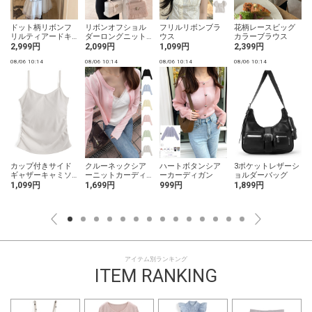
ドット柄リボンフ
リボンオフショル
フリルリボンブラ
花柄レースビッグ
リルティアードキ
ダーロングニット
ウス
カラーブラウス
ャミソールワンピ
ワンピース
2,999円
2,099円
1,099円
2,399円
ース
08/06 10:14
08/06 10:14
08/06 10:14
08/06 10:14
0
×
カップ付きサイド
クルーネックシア
ハートボタンシア
3ポケットレザーシ
ギャザーキャミソ
ーニットカーディ
ーカーディガン
ョルダーバッグ
ール
ガン
1,099円
1,699円
999円
1,899円
アイテム別ランキング
ITEM RANKING