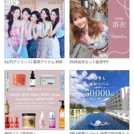
ILLIT(アイリット) 着用アイテム BEB
2026浴衣セット販売中!!
韓国コスメ販売中♪
GRL×星野リゾート 抽選で宿泊券をプ