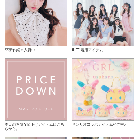
SS新作続々入荷中！
iLiFE!着用アイテム
本日のお得な値下げアイテムはこち
サンリオコラボアイテム発売中♪
らから。