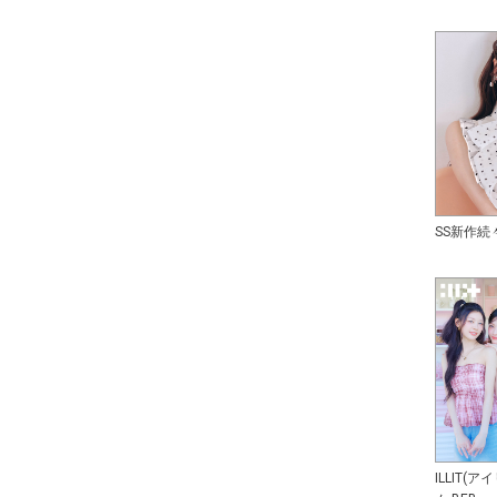
SS新作続
ILLIT(