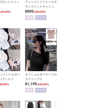
フロントスリッ
アシンメトリーレースサ
テンスリットキャミソー
¥899
ル
(6%OFF)
(44%OFF)
NEW
再入荷
ントパールタッ
オフショルダーケープカ
トTシャツ
ラートップス
¥1,199
34%OFF)
(34%OFF)
NEW
再入荷