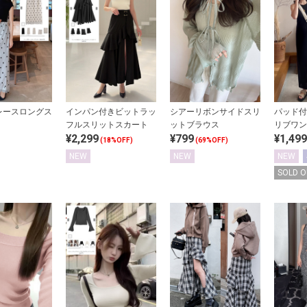
レースロングス
インパン付きビットラッ
シアーリボンサイドスリ
パッド付
フルスリットスカート
ットブラウス
リブワン
¥2,299
¥799
¥1,499
(18%OFF)
(69%OFF)
NEW
NEW
NEW
SOLD O