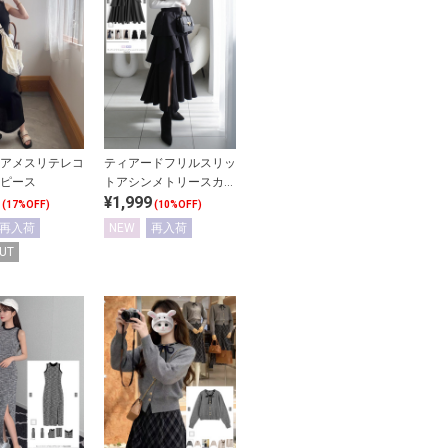
アメスリテレコ
ティアードフリルスリッ
ピース
トアシンメトリースカー
¥1,999
ト
(17%OFF)
(10%OFF)
再入荷
NEW
再入荷
UT