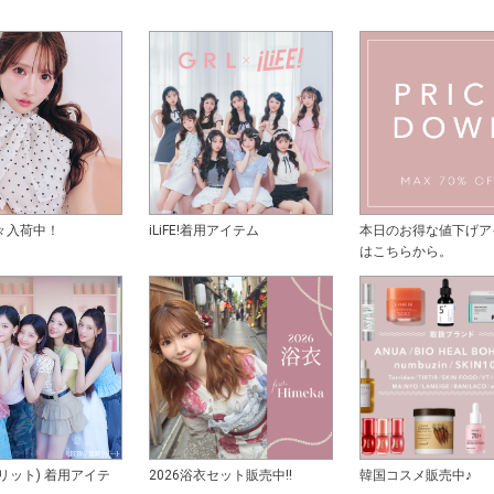
々入荷中！
iLiFE!着用アイテム
本日のお得な値下げア
はこちらから。
アイリット) 着用アイテ
2026浴衣セット販売中!!
韓国コスメ販売中♪