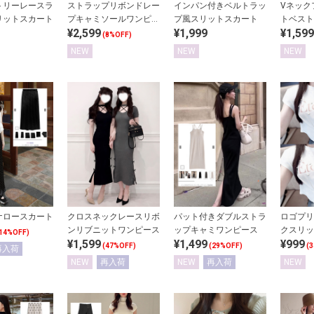
ストラップリボンドレー
インパン付きベルトラッ
Vネック
トリーレースラ
プキャミソールワンピー
プ風スリットスカート
トベスト
リットスカート
¥2,599
¥1,999
¥1,599
ス
(8%OFF)
NEW
NEW
NEW
ナロースカート
クロスネックレースリボ
パット付きダブルストラ
ロゴプリ
ンリブニットワンピース
ップキャミワンピース
クスリッ
14%OFF)
¥1,599
¥1,499
¥999
(47%OFF)
(29%OFF)
(
再入荷
NEW
再入荷
NEW
再入荷
NEW