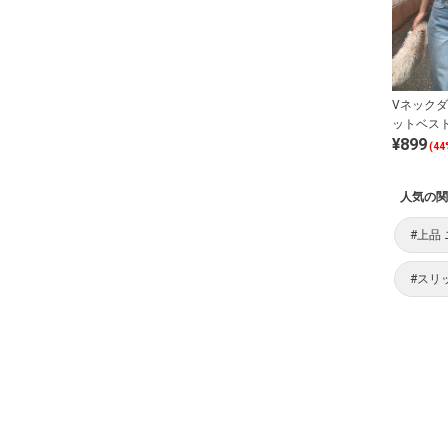
Vネック
ットベス
¥899
(44
人気の関
#上品
#スリ