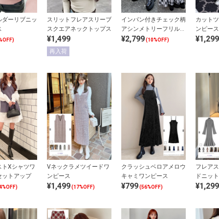
ルダーリブニッ
スリットフレアスリーブ
インパン付きチェック柄
カットツ
ス
スクエアネックトップス
アシンメトリーフリルス
ンピース
¥1,499
¥2,799
¥1,299
リットスカート
%OFF)
(10%OFF)
再入荷
ストXシャツワ
Vネックラメツイードワ
クラッシュベロアメロウ
フレアス
セットアップ
ンピース
キャミワンピース
ドニット
¥1,499
¥799
¥1,299
4%OFF)
(17%OFF)
(56%OFF)