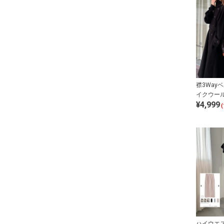
襟3Way
イクウー
¥4,999
ト
(
ハイウエ