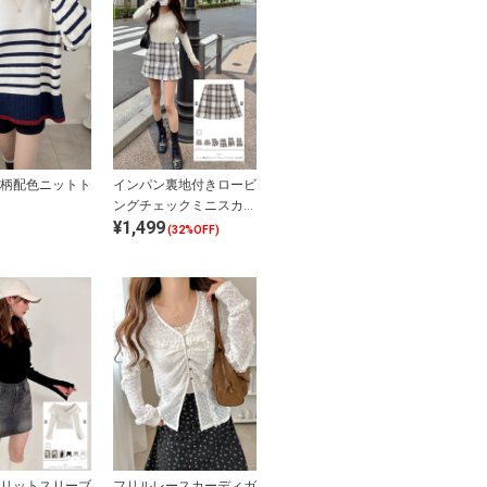
柄配色ニットト
インパン裏地付きロービ
ングチェックミニスカー
¥1,499
ト
(32%OFF)
リットスリーブ
フリルレースカーディガ