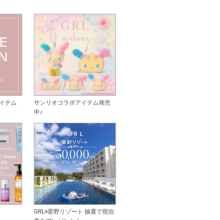
イテム
サンリオコラボアイテム発売
中♪
GRL×星野リゾート 抽選で宿泊