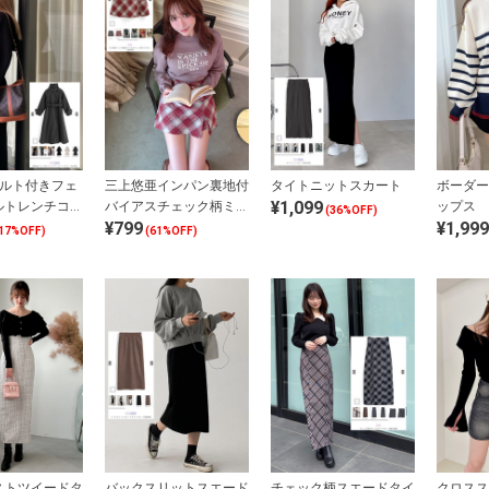
ベルト付きフェ
三上悠亜インパン裏地付
タイトニットスカート
ボーダー
¥1,099
ルトレンチコー
バイアスチェック柄ミニ
ップス
(36%OFF)
¥799
¥1,999
スカート
17%OFF)
(61%OFF)
ストツイードタ
バックスリットスエード
チェック柄スエードタイ
クロスス