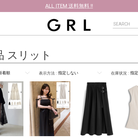
ALL ITEM 送料無料 !!
品 スリット
表示方法
:
在庫状況
: