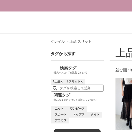
グレイル
上品 スリット
上
タグから探す
検索タグ
並び順
:
(最大4つのタグを設定できます)
上品
スリット
✕
✕
関連タグ
(気になるタグを押して追加してください)
ニット
ワンピース
スカート
トップス
タイト
ブラウス