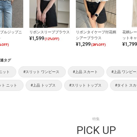
ダブルジップニ
リボンスリーブブラウス
リボンタイケープ付花柄
花柄レー
¥1,599
ト
シアーブラウス
ットキャ
(12%OFF)
¥1,299
¥1,799
%OFF)
(28%OFF)
連タグ
 ニット
#スリット ワンピース
#上品 スカート
#上品 ワンピー
ット ニット
#上品 トップス
#スリット トップス
#タイト ス
特集
PICK UP