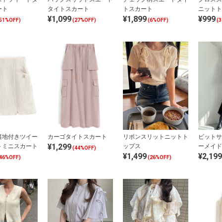
ート
タイトスカート
トスカート
ニットト
¥1,099
¥1,899
¥999
51%OFF)
(27%OFF)
(6%OFF)
(
裏地付きツイー
カーゴタイトスカート
リボンスリットニットト
ビットサ
¥1,299
トミニスカート
ップス
ーメイド
(44%OFF)
¥1,499
¥2,199
46%OFF)
(26%OFF)