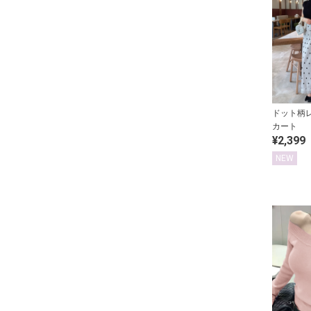
ドット柄
カート
¥2,399
NEW