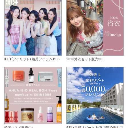
ILLIT(アイリット) 着用アイテム BEB
2026浴衣セット販売中!!
韓国コスメ販売中♪
GRL×星野リゾート 抽選で宿泊券をプ