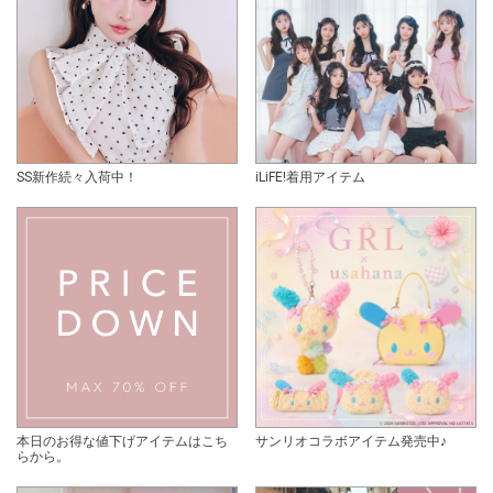
SS新作続々入荷中！
iLiFE!着用アイテム
本日のお得な値下げアイテムはこち
サンリオコラボアイテム発売中♪
らから。