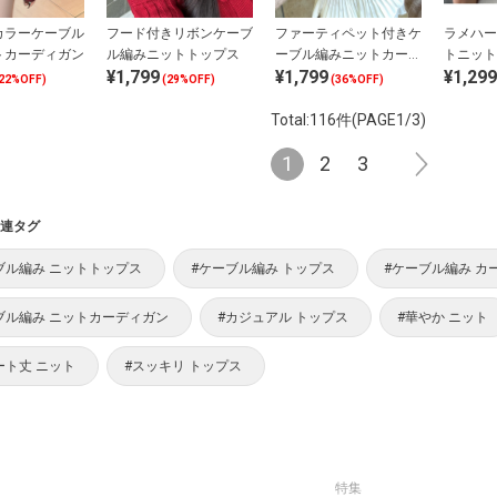
カラーケーブル
フード付きリボンケーブ
ファーティペット付きケ
ラメハー
トカーディガン
ル編みニットトップス
ーブル編みニットカーデ
トニット
¥1,799
¥1,799
¥1,299
ィガン
22%OFF)
(29%OFF)
(36%OFF)
Total:116件(PAGE1/3)
1
2
3
連タグ
ブル編み ニットトップス
#ケーブル編み トップス
#ケーブル編み カ
ブル編み ニットカーディガン
#カジュアル トップス
#華やか ニット
ート丈 ニット
#スッキリ トップス
特集