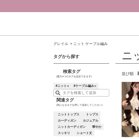
グレイル
ニット ケーブル編み
ニ
タグから探す
検索タグ
並び順
:
(最大4つのタグを設定できます)
ニット
ケーブル編み
✕
✕
関連タグ
(気になるタグを押して追加してください)
ニットトップス
トップス
カーディガン
カジュアル
ニットカーディガン
華やか
スッキリ
ショート丈