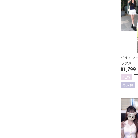
バイカラ
ップス
¥1,799
NEW
再入荷