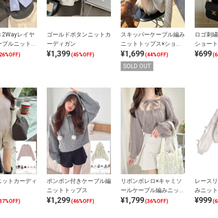
2Wayレイヤ
ゴールドボタンニットカ
スキッパーケーブル編み
ロゴ刺繍
ーブルニットト
ーディガン
ニットトップス×ショー
ショート
¥1,399
¥1,699
¥699
トパンツセットアップ
26%OFF)
(45%OFF)
(44%OFF)
(
SOLD OUT
ニットカーディ
ポンポン付きケーブル編
リボンボレロ×キャミソ
レースリ
ニットトップス
ールケーブル編みニット
みニット
¥1,299
¥1,799
¥999
アンサンブル
37%OFF)
(46%OFF)
(36%OFF)
(