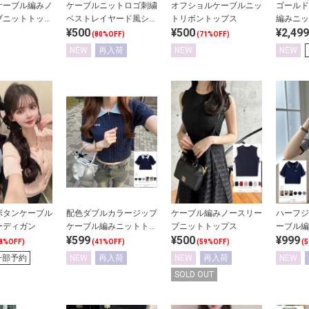
ケーブル編みノ
ケーブルニットロゴ刺繍
オフショルケーブルニッ
ゴールド
ブニットトップ
ベストレイヤード風シャ
トリボントップス
編みニッ
¥500
¥500
¥2,499
ツ
(80%OFF)
(71%OFF)
NEW
再入荷
NEW
NEW
ボタンケーブル
配色ダブルカラージップ
ケーブル編みノースリー
ハーフジ
ーディガン
ケーブル編みニットトッ
ブニットトップス
ーブル編
¥599
¥500
¥999
プス
ス
8%OFF)
(41%OFF)
(59%OFF)
(
一部予約
NEW
再入荷
NEW
再入荷
NEW
SOLD OUT