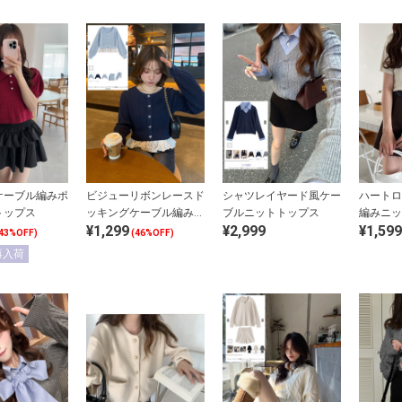
ケーブル編みポ
ビジューリボンレースド
シャツレイヤード風ケー
ハートロ
トップス
ッキングケーブル編みニ
ブルニットトップス
編みニッ
¥1,299
¥2,999
¥1,599
ットトップス
43%OFF)
(46%OFF)
再入荷