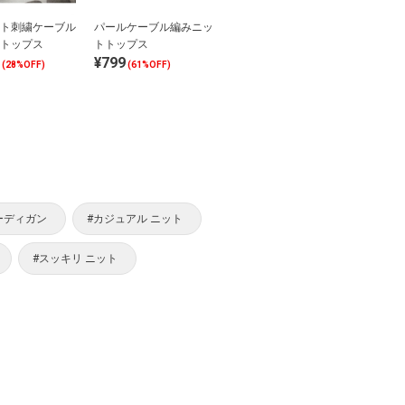
ト刺繍ケーブル
パールケーブル編みニッ
トップス
トトップス
¥799
(28%OFF)
(61%OFF)
ーディガン
#カジュアル ニット
#スッキリ ニット