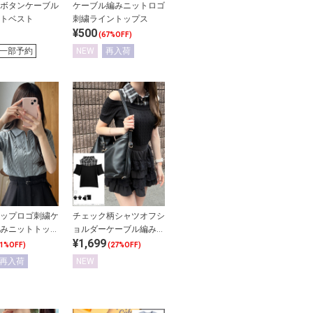
ボタンケーブル
ケーブル編みニットロゴ
トベスト
刺繍ライントップス
¥500
(67%OFF)
一部予約
NEW
再入荷
ップロゴ刺繍ケ
チェック柄シャツオフシ
みニットトップ
ョルダーケーブル編みニ
¥1,699
ットトップス
51%OFF)
(27%OFF)
再入荷
NEW