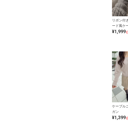
リボン付き
ード風ケ
¥1,999
ップス
(
ケーブル
ガン
¥1,399
(