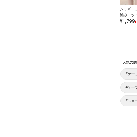
シャギー
編みニッ
¥1,799
(
人気の関
#ケー
#ケー
#ショ