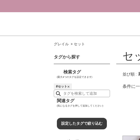
グレイル
セット
セ
タグから探す
検索タグ
並び順
:
(最大4つのタグを設定できます)
条件に一
セット
✕
関連タグ
(気になるタグを押して追加してください)
設定したタグで絞り込む