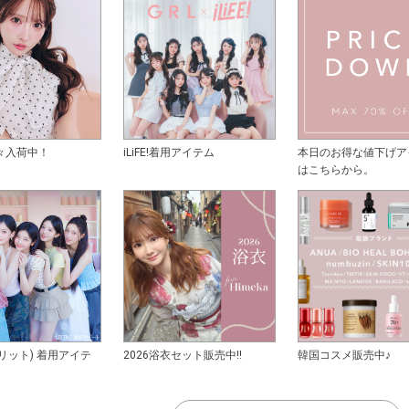
々入荷中！
iLiFE!着用アイテム
本日のお得な値下げア
はこちらから。
アイリット) 着用アイテ
2026浴衣セット販売中!!
韓国コスメ販売中♪