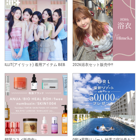
ILLIT(アイリット) 着用アイテム BEB
2026浴衣セット販売中!!
韓国コスメ販売中♪
GRL×星野リゾート 抽選で宿泊券をプ