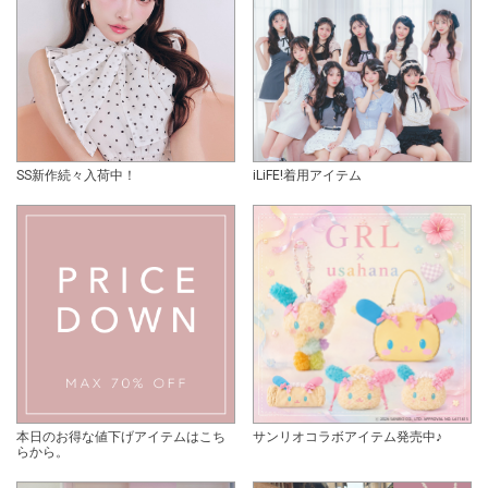
SS新作続々入荷中！
iLiFE!着用アイテム
本日のお得な値下げアイテムはこち
サンリオコラボアイテム発売中♪
らから。