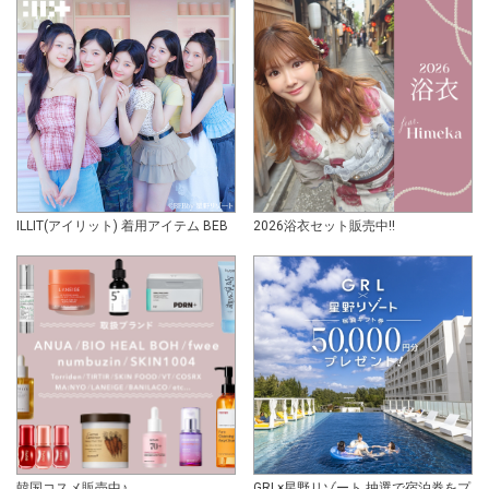
ILLIT(アイリット) 着用アイテム BEB
2026浴衣セット販売中!!
韓国コスメ販売中♪
GRL×星野リゾート 抽選で宿泊券をプ