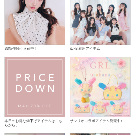
SS新作続々入荷中！
iLiFE!着用アイテム
本日のお得な値下げアイテムはこち
サンリオコラボアイテム発売中♪
らから。