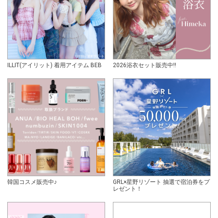
ILLIT(アイリット) 着用アイテム BEB
2026浴衣セット販売中!!
韓国コスメ販売中♪
GRL×星野リゾート 抽選で宿泊券をプ
レゼント！