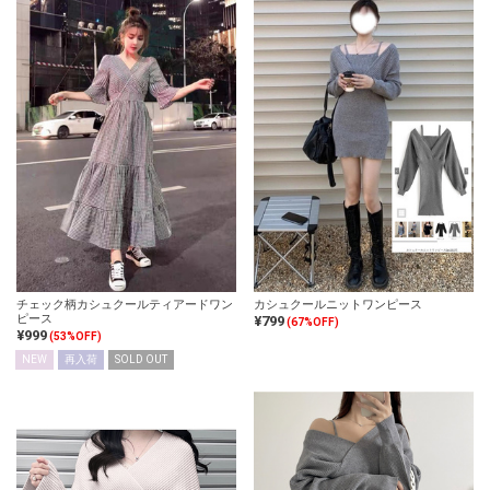
チェック柄カシュクールティアードワン
カシュクールニットワンピース
ピース
¥799
(67%OFF)
¥999
(53%OFF)
NEW
再入荷
SOLD OUT