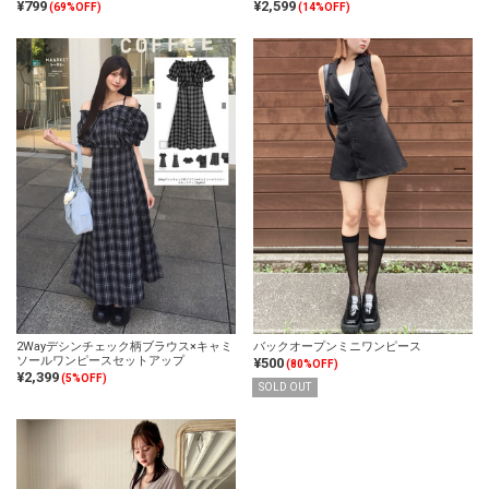
¥799
¥2,599
(69%OFF)
(14%OFF)
2Wayデシンチェック柄ブラウス×キャミ
バックオープンミニワンピース
ソールワンピースセットアップ
¥500
(80%OFF)
¥2,399
(5%OFF)
SOLD OUT