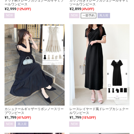
ドット柄ドレープカシュクールキャミソ
カップ付きドレープカシュクールキャミ
ールワンピース
ソールワンピース
¥2,999
¥2,899
(12%OFF)
(4%OFF)
NEW
NEW
一部予約
再入荷
カシュクールギャザーリボンノースリー
レースレイヤード風ドレープカシュクー
ブワンピース
ルワンピース
¥1,799
¥1,799
(41%OFF)
(15%OFF)
NEW
再入荷
NEW