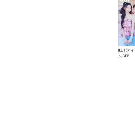
ILLIT(
ム BEB