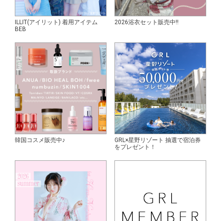
ILLIT(アイリット) 着用アイテム
2026浴衣セット販売中!!
BEB
韓国コスメ販売中♪
GRL×星野リゾート 抽選で宿泊券
をプレゼント！