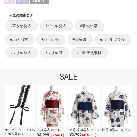
NEW
再入荷
SOLD OUT
人気の関連タグ
#華やか 浴衣
#パール 浴衣
#華やか 帯
#上品 浴衣
#パール 帯
#上品 帯
#パール 華やか
#フリル 浴衣
#フリル 帯
#巾着 天然素材
SALE
オーガンジーフリル
花柄浴衣セット
水彩花柄浴衣セット
牡丹柄浴衣3点セッ
リボン帯飾り
ト
¥3,999
¥2,799
(37%OFF)
(31%OFF)