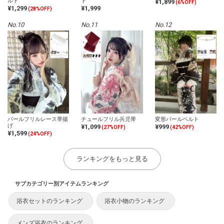
ルト
ト
¥1,899
(6%OFF)
¥1,299
¥1,999
(28%OFF)
No.10
No.11
No.12
パールフリルレース帯揚
チュールフリル兵児帯
変形パールベルト
げ
¥1,099
¥999
(27%OFF)
(42%OFF)
¥1,599
(24%OFF)
ランキングをもっと見る
サブカテゴリー別アイテムランキング
浴衣セットのランキング
浴衣小物のランキング
メンズ浴衣のランキング