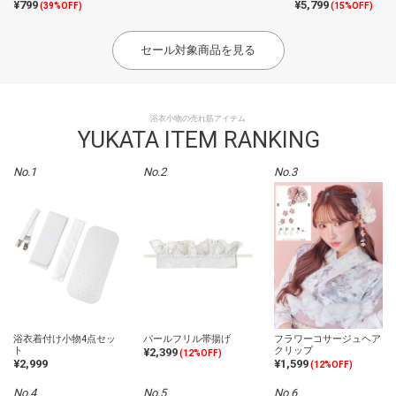
¥799
¥5,799
(39%OFF)
(15%OFF)
セール対象商品を見る
浴衣小物の売れ筋アイテム
YUKATA ITEM RANKING
No.1
No.2
No.3
浴衣着付け小物4点セッ
パールフリル帯揚げ
フラワーコサージュヘア
ト
クリップ
¥2,399
(12%OFF)
¥2,999
¥1,599
(12%OFF)
No.4
No.5
No.6