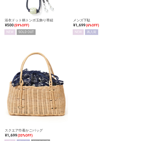
浴衣ドット柄トンボ玉飾り帯紐
メンズ下駄
¥500
¥1,699
(59%OFF)
(6%OFF)
NEW
SOLD OUT
NEW
再入荷
スクエア巾着かごバッグ
¥1,699
(33%OFF)