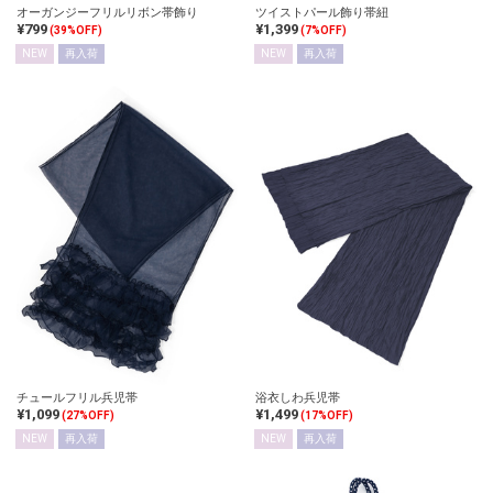
オーガンジーフリルリボン帯飾り
ツイストパール飾り帯紐
¥799
¥1,399
(39%OFF)
(7%OFF)
NEW
再入荷
NEW
再入荷
チュールフリル兵児帯
浴衣しわ兵児帯
¥1,099
¥1,499
(27%OFF)
(17%OFF)
NEW
再入荷
NEW
再入荷