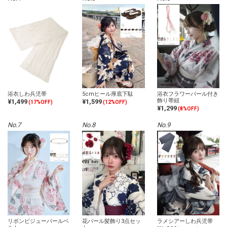
浴衣しわ兵児帯
5cmヒール厚底下駄
浴衣フラワーパール付き
飾り帯紐
¥1,499
¥1,599
(17%OFF)
(12%OFF)
¥1,299
(8%OFF)
No.7
No.8
No.9
リボンビジューパールベ
花パール髪飾り3点セッ
ラメシアーしわ兵児帯