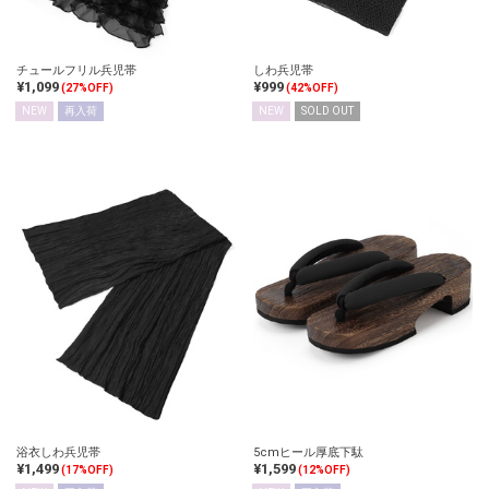
チュールフリル兵児帯
しわ兵児帯
¥1,099
¥999
(27%OFF)
(42%OFF)
NEW
再入荷
NEW
SOLD OUT
浴衣しわ兵児帯
5cmヒール厚底下駄
¥1,499
¥1,599
(17%OFF)
(12%OFF)