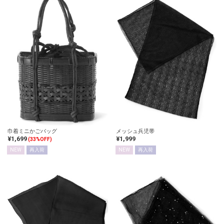
巾着ミニかごバッグ
メッシュ兵児帯
¥1,699
¥1,999
(33%OFF)
NEW
再入荷
NEW
再入荷