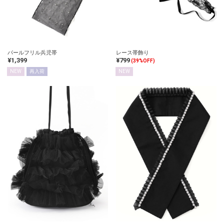
パールフリル兵児帯
レース帯飾り
¥1,399
¥799
(39%OFF)
NEW
再入荷
NEW