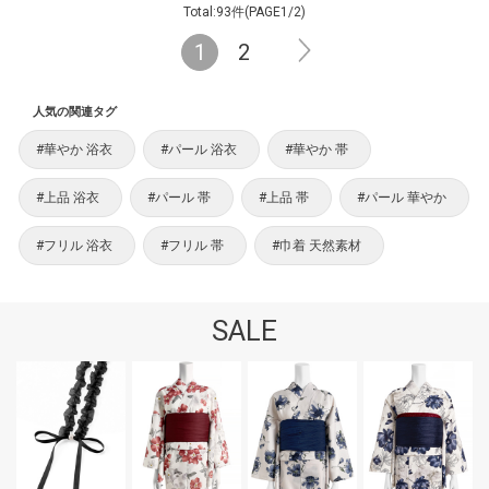
Total:93件(PAGE1/2)
1
2
人気の関連タグ
#華やか 浴衣
#パール 浴衣
#華やか 帯
#上品 浴衣
#パール 帯
#上品 帯
#パール 華やか
#フリル 浴衣
#フリル 帯
#巾着 天然素材
SALE