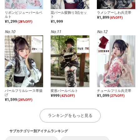
リボンビジューパールベ
花パール髪飾り3点セッ
ラメシアーしわ兵児帯
ルト
ト
¥1,899
(6%OFF)
¥1,299
¥1,999
(28%OFF)
No.10
No.11
No.12
パールフリルレース帯揚
変形パールベルト
チュールフリル兵児帯
げ
¥999
¥1,099
(42%OFF)
(27%OFF)
¥1,599
(24%OFF)
ランキングをもっと見る
サブカテゴリー別アイテムランキング