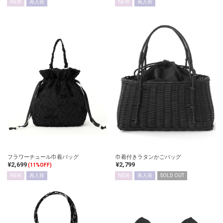
NEW
再入荷
NEW
再入荷
フラワーチュール巾着バッグ
巾着付きラタンかごバッグ
¥2,699
¥2,799
(11%OFF)
NEW
再入荷
NEW
再入荷
SOLD OUT