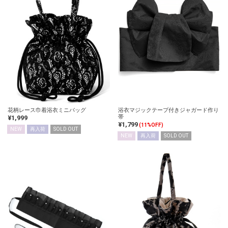
花柄レース巾着浴衣ミニバッグ
浴衣マジックテープ付きジャガード作り
帯
¥1,999
¥1,799
(11%OFF)
NEW
再入荷
SOLD OUT
NEW
再入荷
SOLD OUT