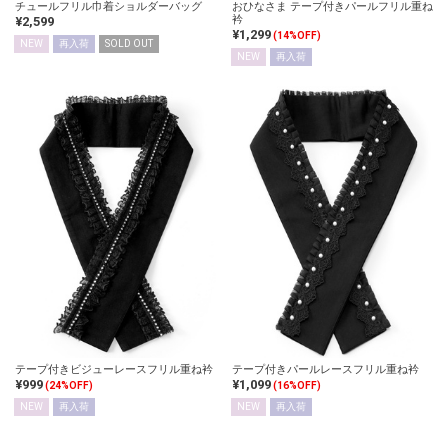
チュールフリル巾着ショルダーバッグ
おひなさま テープ付きパールフリル重ね
衿
¥2,599
¥1,299
(14%OFF)
NEW
再入荷
SOLD OUT
NEW
再入荷
テープ付きビジューレースフリル重ね衿
テープ付きパールレースフリル重ね衿
¥999
¥1,099
(24%OFF)
(16%OFF)
NEW
再入荷
NEW
再入荷