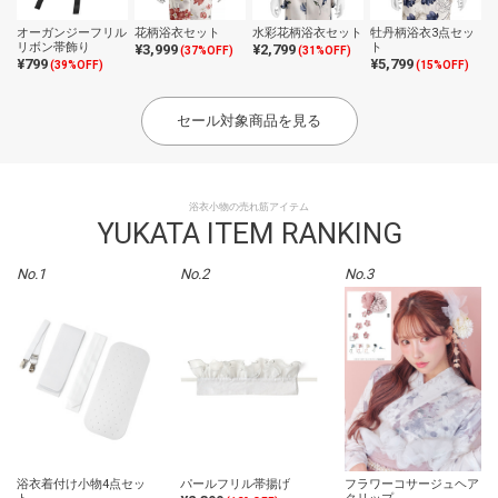
オーガンジーフリル
花柄浴衣セット
水彩花柄浴衣セット
牡丹柄浴衣3点セッ
リボン帯飾り
ト
¥3,999
¥2,799
(37%OFF)
(31%OFF)
¥799
¥5,799
(39%OFF)
(15%OFF)
セール対象商品を見る
浴衣小物の売れ筋アイテム
YUKATA ITEM RANKING
No.1
No.2
No.3
浴衣着付け小物4点セッ
パールフリル帯揚げ
フラワーコサージュヘア