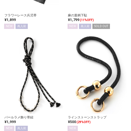
フラワーレース兵児帯
麻の葉柄下駄
¥1,899
¥1,799
(11%OFF)
NEW
再入荷
NEW
再入荷
SOLD OUT
パールラメ飾り帯紐
ラインストーンストラップ
¥1,999
¥500
(29%OFF)
NEW
再入荷
NEW