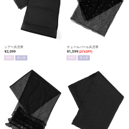
シアー兵児帯
チュールパール兵児帯
¥2,099
¥1,599
(21%OFF)
NEW
再入荷
NEW
再入荷