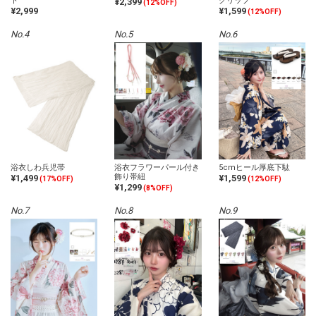
ト
クリップ
¥2,399
(12%OFF)
¥2,999
¥1,599
(12%OFF)
No.4
No.5
No.6
浴衣しわ兵児帯
浴衣フラワーパール付き
5cmヒール厚底下駄
飾り帯紐
¥1,499
¥1,599
(17%OFF)
(12%OFF)
¥1,299
(8%OFF)
No.7
No.8
No.9