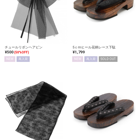
チュールリボンヘアピン
5ｃmヒール花柄レース下駄
¥500
¥1,799
(50%OFF)
NEW
再入荷
NEW
再入荷
SOLD OUT