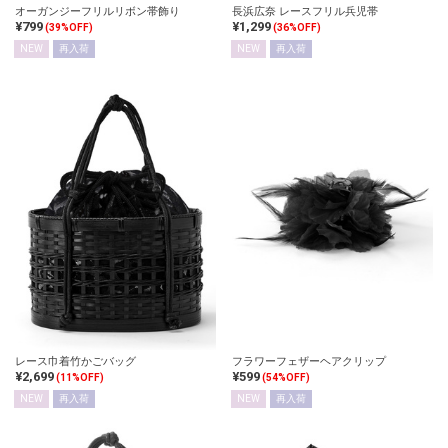
オーガンジーフリルリボン帯飾り
長浜広奈 レースフリル兵児帯
¥799
¥1,299
(39%OFF)
(36%OFF)
NEW
再入荷
NEW
再入荷
レース巾着竹かごバッグ
フラワーフェザーヘアクリップ
¥2,699
¥599
(11%OFF)
(54%OFF)
NEW
再入荷
NEW
再入荷