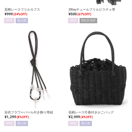
花柄レースフリルカフス
2Wayチュールフリルビスチェ帯
¥999
¥500
(34%OFF)
(67%OFF)
NEW
再入荷
NEW
SOLD OUT
浴衣フラワーパール付き飾り帯紐
花柄レース巾着付きかごバッグ
¥1,299
¥2,999
(8%OFF)
(4%OFF)
NEW
再入荷
NEW
再入荷