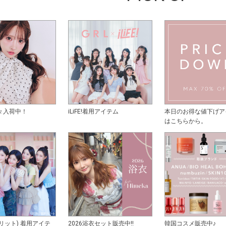
々入荷中！
iLiFE!着用アイテム
本日のお得な値下げア
はこちらから。
アイリット) 着用アイテ
2026浴衣セット販売中!!
韓国コスメ販売中♪