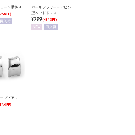
ェーン帯飾り
パールフラワーヘアピン
型ヘッドドレス
47%OFF)
¥799
(43%OFF)
再入荷
NEW
再入荷
ープピアス
15%OFF)