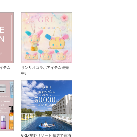
イテム
サンリオコラボアイテム発売
中♪
GRL×星野リゾート 抽選で宿泊