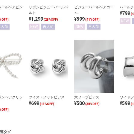
パールヘアピン
リボンビジューパールベ
ビジューパールヘアコー
パールチ
¥799
ルト
ム
(
¥1,299
¥599
%OFF)
(28%OFF)
(41%OFF)
NEW
再入荷
NEW
再入荷
NEW
再入荷
ボンヘアクリッ
ツイストノットピアス
太フープピアス
ワイドフ
¥699
¥500
¥599
(13%OFF)
(38%OFF)
(
%OFF)
連タグ