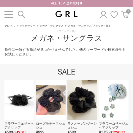
ALL ITEM 送料無料 !!
0
グレイル
アクセサリー
メガネ・サングラス
メガネ・サングラス(ブラック・黒)
(ブラック・黒)
メガネ・サングラス
条件に一致する商品が見つかりませんでした。他のキーワードや検索条件を
お試しください。
SALE
フラワーフェザーヘ
ローズモチーフシュ
ラメオーガンジーシ
フラワーコサージュ
アクリップ
シュ
ュシュ
ヘアクリップ
¥599
¥599
¥599
¥1,599
(54%OFF)
(12%OFF)