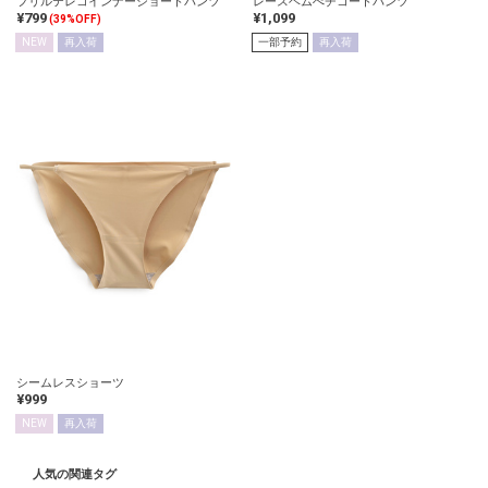
フリルテレコインナーショートパンツ
レースヘムぺチコートパンツ
¥799
¥1,099
(39%OFF)
NEW
再入荷
一部予約
再入荷
シームレスショーツ
¥999
NEW
再入荷
人気の関連タグ