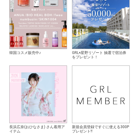
韓国コスメ販売中♪
GRL×星野リゾート 抽選で宿泊券
をプレゼント！
長浜広奈(おひなさま) さん着用ア
新規会員登録ですぐに使える300P
イテム
プレゼント!!