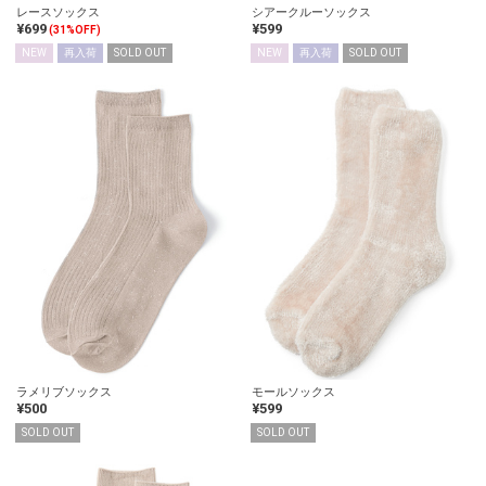
レースソックス
シアークルーソックス
¥699
¥599
(31%OFF)
NEW
再入荷
SOLD OUT
NEW
再入荷
SOLD OUT
ラメリブソックス
モールソックス
¥500
¥599
SOLD OUT
SOLD OUT