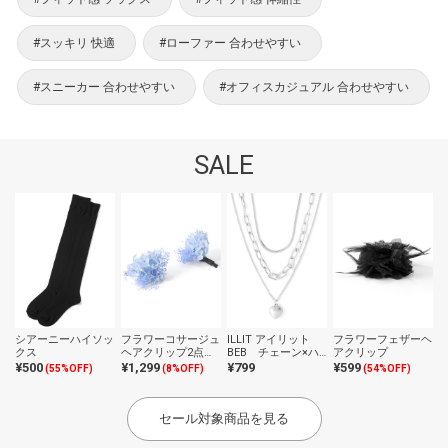
#スッキリ 快適
#ローファー 合わせやすい
#スニーカー 合わせやすい
#オフィスカジュアル 合わせやすい
SALE
シアーニーハイソッ
フラワーコサージュ
ILLIT アイリット
フラワーフェザーヘ
クス
ヘアクリップ2点セ
BEB チェーン×ハ
アクリップ
ット
ートネックレス3点
¥500
¥1,299
¥799
¥599
(55%OFF)
(8%OFF)
(54%OFF)
セット
セール対象商品を見る