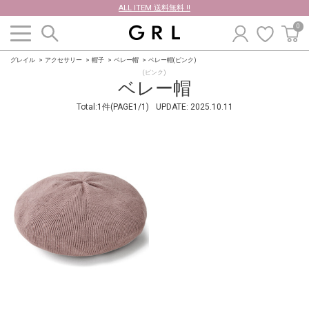
ALL ITEM 送料無料 !!
0
グレイル
アクセサリー
帽子
ベレー帽
ベレー帽(ピンク)
(ピンク)
ベレー帽
Total:1件(PAGE1/1)
UPDATE:
2025.10.11