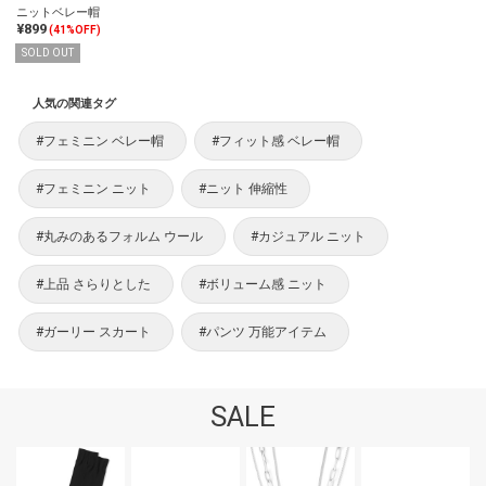
ニットベレー帽
¥899
(41%OFF)
SOLD OUT
人気の関連タグ
#フェミニン ベレー帽
#フィット感 ベレー帽
#フェミニン ニット
#ニット 伸縮性
#丸みのあるフォルム ウール
#カジュアル ニット
#上品 さらりとした
#ボリューム感 ニット
#ガーリー スカート
#パンツ 万能アイテム
SALE