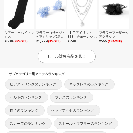
シアーニーハイソッ
フラワーコサージュ
ILLIT アイリット
フラワーフェザーヘ
クス
ヘアクリップ2点セ
BEB チェーン×ハ
アクリップ
ット
ートネックレス3点
¥500
¥1,299
¥799
¥599
(55%OFF)
(8%OFF)
(54%OFF)
セット
セール対象商品を見る
サブカテゴリー別アイテムランキング
ピアス・リングのランキング
ネックレスのランキング
ベルトのランキング
ブレスのランキング
帽子のランキング
ヘッドアクセのランキング
スカーフのランキング
ストール・マフラーのランキング