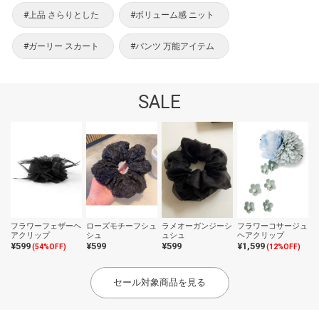
#上品 さらりとした
#ボリューム感 ニット
#ガーリー スカート
#パンツ 万能アイテム
SALE
フラワーフェザーヘ
ローズモチーフシュ
ラメオーガンジーシ
フラワーコサージュ
アクリップ
シュ
ュシュ
ヘアクリップ
¥599
¥599
¥599
¥1,599
(54%OFF)
(12%OFF)
セール対象商品を見る