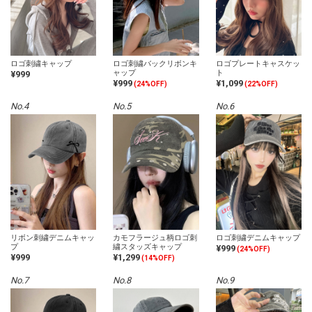
ロゴ刺繍キャップ
ロゴ刺繍バックリボンキ
ロゴプレートキャスケッ
ャップ
ト
¥999
¥999
¥1,099
(24%OFF)
(22%OFF)
No.4
No.5
No.6
リボン刺繍デニムキャッ
カモフラージュ柄ロゴ刺
ロゴ刺繍デニムキャップ
プ
繍スタッズキャップ
¥999
(24%OFF)
¥999
¥1,299
(14%OFF)
No.7
No.8
No.9