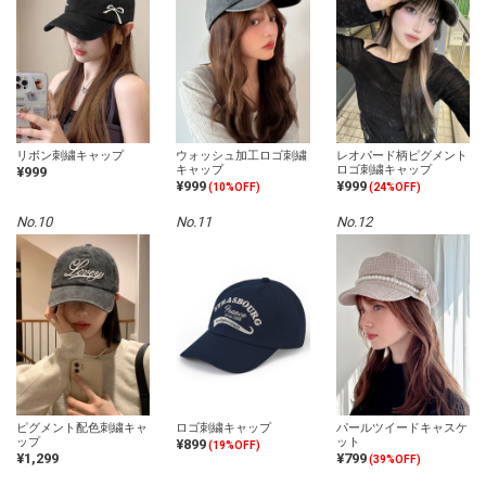
リボン刺繍キャップ
ウォッシュ加工ロゴ刺繍
レオパード柄ピグメント
キャップ
ロゴ刺繍キャップ
¥999
¥999
¥999
(10%OFF)
(24%OFF)
No.10
No.11
No.12
ピグメント配色刺繍キャ
ロゴ刺繍キャップ
パールツイードキャスケ
ップ
ット
¥899
(19%OFF)
¥1,299
¥799
(39%OFF)