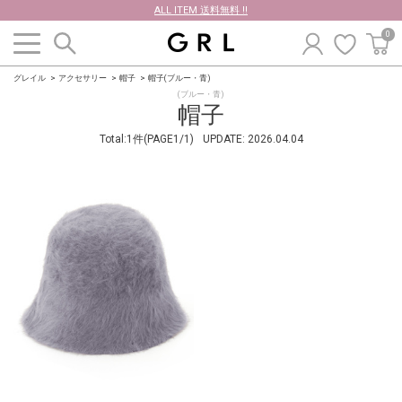
ALL ITEM 送料無料 !!
0
グレイル
アクセサリー
帽子
帽子(ブルー・青)
(ブルー・青)
帽子
Total:1件(PAGE1/1)
UPDATE:
2026.04.04