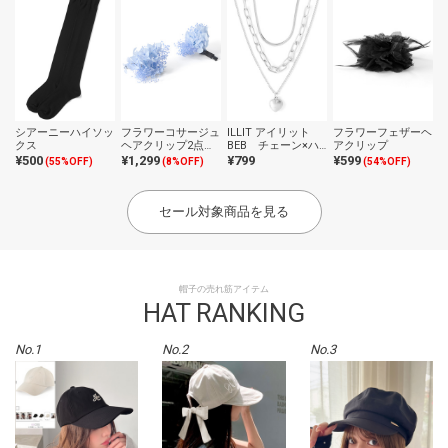
シアーニーハイソッ
フラワーコサージュ
ILLIT アイリット
フラワーフェザーヘ
クス
ヘアクリップ2点セ
BEB チェーン×ハ
アクリップ
ット
ートネックレス3点
¥500
¥1,299
¥799
¥599
(55%OFF)
(8%OFF)
(54%OFF)
セット
セール対象商品を見る
帽子の売れ筋アイテム
HAT RANKING
No.1
No.2
No.3